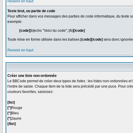
Revenir en haut
Texte brut, ou partie de code
Pour afficher dans vos messages des parties de code informatique, du texte san
exemple:
[code]
[b]echo "Voici du code"; [/b]
[/code]
Toute mise en forme utilisée dans les balises
[code][/code]
sera donc ignorée
Revenir en haut
Créer une liste non-ordonnée
Le BBCode permet de créer deux types de listes : les listes non-ordonnées et 
l'ordre de saisie. Chaque item de la liste sera précédé par une puce. Pour crée
couleurs favorites, saisissez:
[list]
[*]
Rouge
[*]
Bleu
[*]
Jaune
[/list]