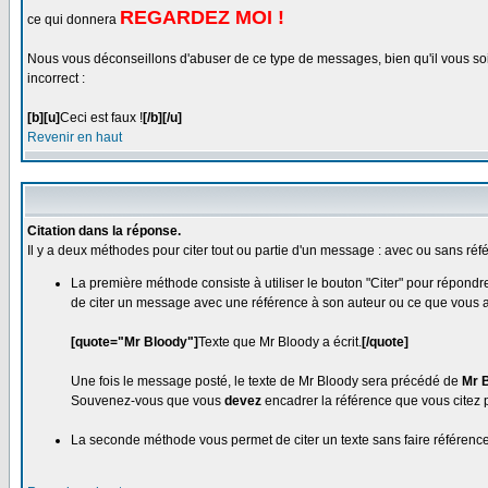
REGARDEZ MOI !
ce qui donnera
Nous vous déconseillons d'abuser de ce type de messages, bien qu'il vous soit 
incorrect :
[b][u]
Ceci est faux !
[/b][/u]
Revenir en haut
Citation dans la réponse.
Il y a deux méthodes pour citer tout ou partie d'un message : avec ou sans réf
La première méthode consiste à utiliser le bouton "Citer" pour répond
de citer un message avec une référence à son auteur ou ce que vous aur
[quote="Mr Bloody"]
Texte que Mr Bloody a écrit.
[/quote]
Une fois le message posté, le texte de Mr Bloody sera précédé de
Mr B
Souvenez-vous que vous
devez
encadrer la référence que vous citez pa
La seconde méthode vous permet de citer un texte sans faire référence à 