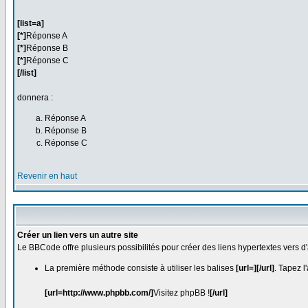
[list=a]
[*]
Réponse A
[*]
Réponse B
[*]
Réponse C
[/list]
donnera :
Réponse A
Réponse B
Réponse C
Revenir en haut
Créer un lien vers un autre site
Le BBCode offre plusieurs possibilités pour créer des liens hypertextes vers 
La première méthode consiste à utiliser les balises
[url=][/url]
. Tapez l
[url=http://www.phpbb.com/]
Visitez phpBB !
[/url]