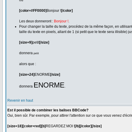
ou
[color=#FF0000]
Bonjour !
[/color]
Les deux donneront :
Bonjour !
.
Pour changer la taille du texte, procédez de la même façon, en utilisan
taille du texte en pixels, allant de 1 (si petit que le texte sera illisible)
[size=9]
petit
[/size]
donnera
petit
alors que :
[size=24]
ENORME
[/size]
ENORME
donnera
.
Revenir en haut
Est il possible de combiner les balises BBCode?
Oui, bien sûr. Par exemple, pour attirer l'attention sur ce que vous venez d'écri
[size=18][color=red][b]
REGARDEZ MOI !
[/b][/color][/size]