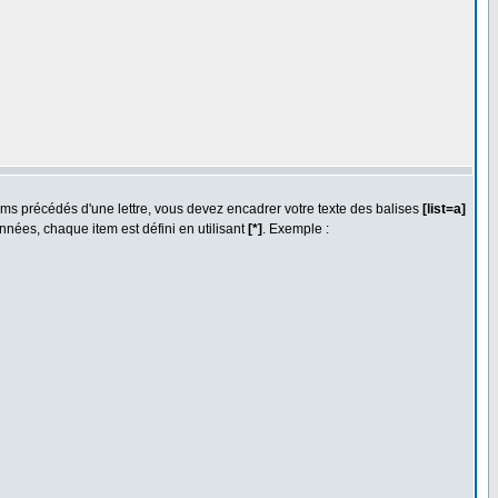
ems précédés d'une lettre, vous devez encadrer votre texte des balises
[list=a]
nées, chaque item est défini en utilisant
[*]
. Exemple :