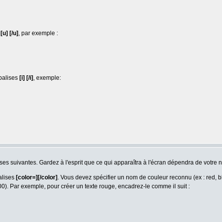
s
[u] [/u]
, par exemple :
 balises
[i] [/i]
, exemple:
lises suivantes. Gardez à l'esprit que ce qui apparaîtra à l'écran dépendra de votre 
alises
[color=][/color]
. Vous devez spécifier un nom de couleur reconnu (ex : red, b
0). Par exemple, pour créer un texte rouge, encadrez-le comme il suit :