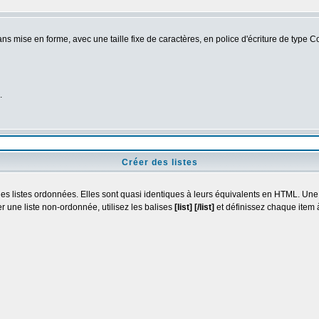
s mise en forme, avec une taille fixe de caractères, en police d'écriture de type C
.
Créer des listes
les listes ordonnées. Elles sont quasi identiques à leurs équivalents en HTML. Une
r une liste non-ordonnée, utilisez les balises
[list] [/list]
et définissez chaque item à l