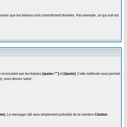
ssurer que les balises sont correctement fermées. Par exemple, ce qui suit est
 et encadré par les balises
[quote=""]
et
[/quote]
. Cette méthode vous permet
y, vous devrez saisir:
ote]
. Le message cité sera simplement précédé de la mention
Citation
.