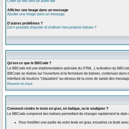
Créer un lien vers un autre site
Afficher une image dans un message
Ajouter une image dans un message
D'autres problèmes ?
Est-il possible d'ajouter et d'utiliser mes propres balises ?
Qu'est-ce que le BBCode ?
Le BBCode est une implémentation spéciale du HTML. L'activation du BBCode 
BBCode se réalise sur l'ouverture et la fermeture de balises, contenues dans d
interface de boutons "cliquables" au-dessus de la zone de saisie des messages. 
Revenir en haut
Comment rendre le texte en gras, en italique, ou le souligner ?
Le BBCode comprend des balises permettant de changer rapidement le style de
Pour modifier une partie de votre texte en gras, encadrez ce texte avec