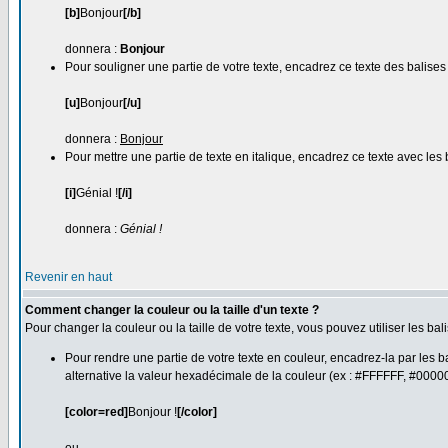
[b]
Bonjour
[/b]
donnera :
Bonjour
Pour souligner une partie de votre texte, encadrez ce texte des balise
[u]
Bonjour
[/u]
donnera :
Bonjour
Pour mettre une partie de texte en italique, encadrez ce texte avec les
[i]
Génial !
[/i]
donnera :
Génial !
Revenir en haut
Comment changer la couleur ou la taille d'un texte ?
Pour changer la couleur ou la taille de votre texte, vous pouvez utiliser les ba
Pour rendre une partie de votre texte en couleur, encadrez-la par les b
alternative la valeur hexadécimale de la couleur (ex : #FFFFFF, #00000
[color=red]
Bonjour !
[/color]