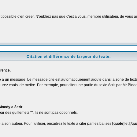
possible d'en créer. N'oubliez pas que c'est à vous, membre utilisateur, de vous a
Citation et différence de largeur du texte.
érence.
re à un message. Le message cité est automatiquement ajouté dans la zone de texte
ez choisi de mettre. Par exemple, pour citer une partie du texte écrit par Mr Blood
loody a écrit:.
r des guillemets "". Ils ne sont pas optionnels.
son auteur. Pour l'utiliser, encadrez le texte à citer par les balises
[quote]
et
[/qu