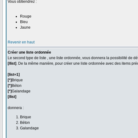
Vous obtiendrez :
Rouge
Bleu
Jaune
Revenir en haut
Créer une liste ordonnée
Le second type de liste , une liste ordonnée, vous donnera la possibilité de 
[/list]
. De la même manière, pour créer une liste ordonnée avec des items précéd
[list=1]
[*]
Brique
[*]
Béton
[*]
Galandage
[/list]
donnera :
Brique
Béton
Galandage