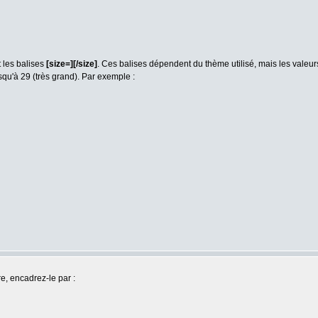
t les balises
[size=][/size]
. Ces balises dépendent du thème utilisé, mais les vale
 jusqu'à 29 (très grand). Par exemple :
re, encadrez-le par :