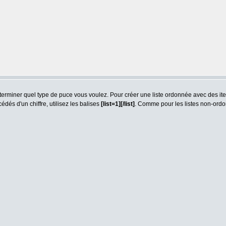
déterminer quel type de puce vous voulez. Pour créer une liste ordonnée avec des it
és d'un chiffre, utilisez les balises
[list=1][/list]
. Comme pour les listes non-ordon