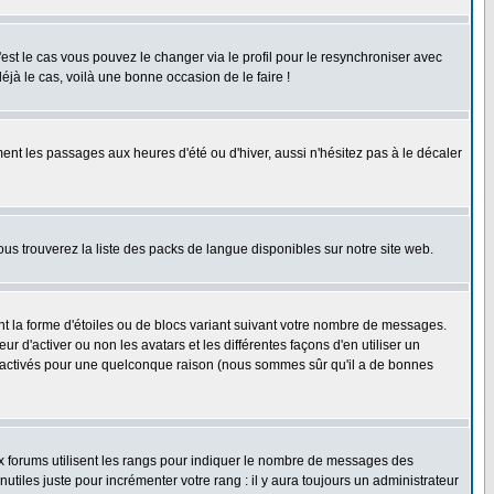
'est le cas vous pouvez le changer via le profil pour le resynchroniser avec
éjà le cas, voilà une bonne occasion de le faire !
ent les passages aux heures d'été ou d'hiver, aussi n'hésitez pas à le décaler
ous trouverez la liste des packs de langue disponibles sur notre site web.
nt la forme d'étoiles ou de blocs variant suivant votre nombre de messages.
 d'activer ou non les avatars et les différentes façons d'en utiliser un
 désactivés pour une quelconque raison (nous sommes sûr qu'il a de bonnes
ux forums utilisent les rangs pour indiquer le nombre de messages des
iles juste pour incrémenter votre rang : il y aura toujours un administrateur