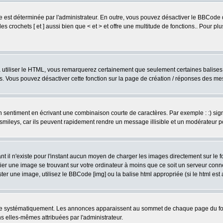
est déterminée par l'administrateur. En outre, vous pouvez désactiver le BBCode 
s crochets [ et ] aussi bien que < et > et offre une multitude de fonctions.. Pour pl
 à utiliser le HTML, vous remarquerez certainement que seulement certaines balises 
es. Vous pouvez désactiver cette fonction sur la page de création / réponses des m
sentiment en écrivant une combinaison courte de caractères. Par exemple : :) signifie
smileys, car ils peuvent rapidement rendre un message illisible et un modérateur 
l n'existe pour l'instant aucun moyen de charger les images directement sur le fo
ier une image se trouvant sur votre ordinateur à moins que ce soit un serveur con
r une image, utilisez le BBCode [img] ou la balise html appropriée (si le html est a
ire systématiquement. Les annonces apparaissent au sommet de chaque page du for
 elles-mêmes attribuées par l'administrateur.