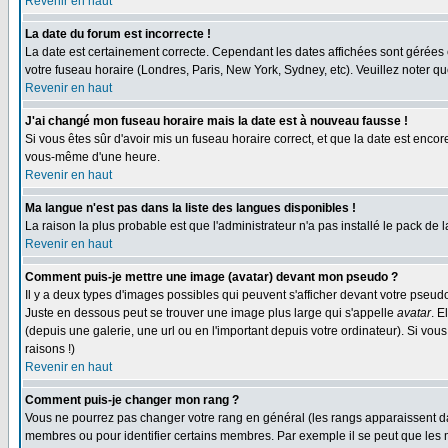
Revenir en haut
La date du forum est incorrecte !
La date est certainement correcte. Cependant les dates affichées sont gérées en 
votre fuseau horaire (Londres, Paris, New York, Sydney, etc). Veuillez noter qu
Revenir en haut
J'ai changé mon fuseau horaire mais la date est à nouveau fausse !
Si vous êtes sûr d'avoir mis un fuseau horaire correct, et que la date est enc
vous-même d'une heure.
Revenir en haut
Ma langue n'est pas dans la liste des langues disponibles !
La raison la plus probable est que l'administrateur n'a pas installé le pack de
Revenir en haut
Comment puis-je mettre une image (avatar) devant mon pseudo ?
Il y a deux types d'images possibles qui peuvent s'afficher devant votre pseud
Juste en dessous peut se trouver une image plus large qui s'appelle
avatar
. E
(depuis une galerie, une url ou en l'important depuis votre ordinateur). Si vo
raisons !)
Revenir en haut
Comment puis-je changer mon rang ?
Vous ne pourrez pas changer votre rang en général (les rangs apparaissent dan
membres ou pour identifier certains membres. Par exemple il se peut que les m