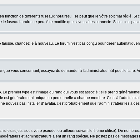
fonction de différents fuseaux horaires, il se peut que le vôtre soit mal réglé. Si c
e le fuseau horaire ne peut être modifié que si vous êtes connecté. Si ce n'est pas d
ore fausse, changez le à nouveau. Le forum n'est pas conçu pour gérer automatiquem
 langue vous concernant, essayez de demander à l'administrateur s'il peut le faire. V
o. Le premier type est l'image du rang qui vous est associé : elle prend généraleme
lle est généralement unique ou personnelle à chaque membre. C'est à l'administrateur
us ne pouvez pas installer d' avatar, c'est probablement que l'administrateur les a
s les sujets, sous votre pseudo, ou ailleurs suivant le thème utilisé). De nombre
odérateurs et administrateurs aient un rang spécial. Ne postez pas de messages inut