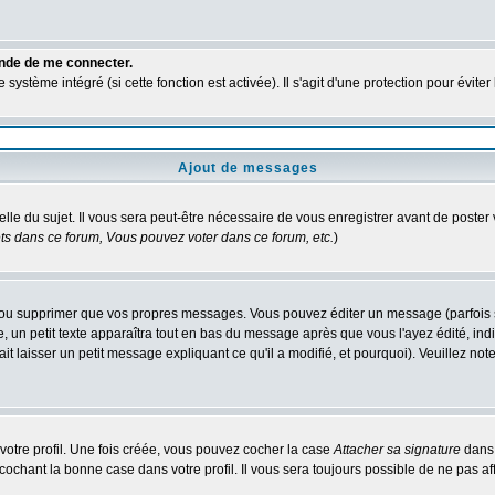
ande de me connecter.
ystème intégré (si cette fonction est activée). Il s'agit d'une protection pour évit
Ajout de messages
elle du sujet. Il vous sera peut-être nécessaire de vous enregistrer avant de poste
s dans ce forum, Vous pouvez voter dans ce forum, etc.
)
ou supprimer que vos propres messages. Vous pouvez éditer un message (parfois seu
 petit texte apparaîtra tout en bas du message après que vous l'ayez édité, indiq
it laisser un petit message expliquant ce qu'il a modifié, et pourquoi). Veuillez n
otre profil. Une fois créée, vous pouvez cocher la case
Attacher sa signature
dans 
chant la bonne case dans votre profil. Il vous sera toujours possible de ne pas af