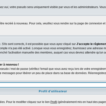
chez
oui
, votre pseudo sera uniquement visible par vous et les administrateurs. V
être recréé à nouveau. Pour cela, veuillez vous rendre sur la page de connexion et 
 S'ils sont corrects, il est possible que vous ayez cliqué sur
J'accepte le règlement
compte n'a pas été activé. Lorsque vous vous enregistrez, fournissez une adresse ma
nclenché l'activation manuelle des membres, auquel cas vous devrez attendre qu'un 
er à nouveau !
seudo / mot de passe (vérifiez l'email que vous avez reçu lors de votre enregistrem
é de messages pour libérer un peu de place dans sa base de données. Réenregistre
Profil d'utilisateur
es. Pour le modifier cliquez sur le lien
Profil
(généralement mis en haut des pages)