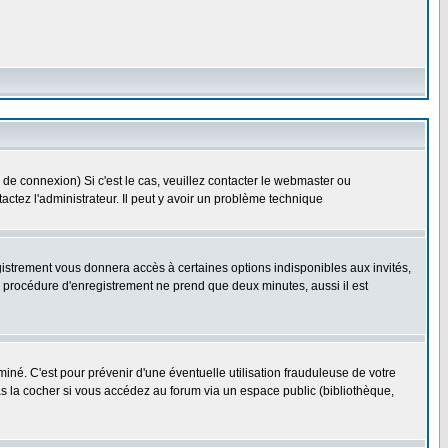
 de connexion) Si c'est le cas, veuillez contacter le webmaster ou
ntactez l'administrateur. Il peut y avoir un problème technique
gistrement vous donnera accès à certaines options indisponibles aux invités,
a procédure d'enregistrement ne prend que deux minutes, aussi il est
né. C'est pour prévenir d'une éventuelle utilisation frauduleuse de votre
s la cocher si vous accédez au forum via un espace public (bibliothèque,