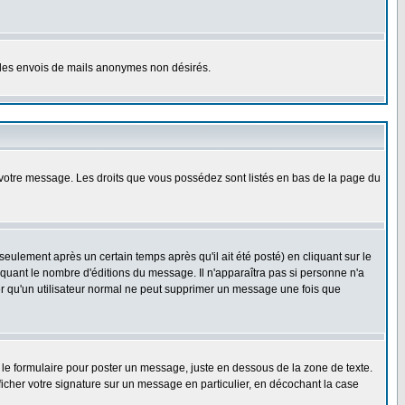
er les envois de mails anonymes non désirés.
r votre message. Les droits que vous possédez sont listés en bas de la page du
lement après un certain temps après qu'il ait été posté) en cliquant sur le
uant le nombre d'éditions du message. Il n'apparaîtra pas si personne n'a
oter qu'un utilisateur normal ne peut supprimer un message une fois que
le formulaire pour poster un message, juste en dessous de la zone de texte.
ficher votre signature sur un message en particulier, en décochant la case