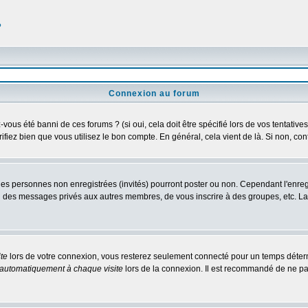
?
Connexion au forum
us été banni de ces forums ? (si oui, cela doit être spécifié lors de vos tentatives
érifiez bien que vous utilisez le bon compte. En général, cela vient de là. Si non, co
 les personnes non enregistrées (invités) pourront poster ou non. Cependant l'enre
 ou des messages privés aux autres membres, de vous inscrire à des groupes, etc. L
te
lors de votre connexion, vous resterez seulement connecté pour un temps détermi
automatiquement à chaque visite
lors de la connexion. Il est recommandé de ne pa