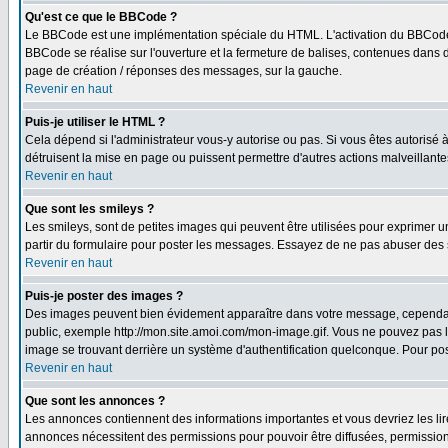
Qu'est ce que le BBCode ?
Le BBCode est une implémentation spéciale du HTML. L'activation du BBCode 
BBCode se réalise sur l'ouverture et la fermeture de balises, contenues dans de
page de création / réponses des messages, sur la gauche.
Revenir en haut
Puis-je utiliser le HTML ?
Cela dépend si l'administrateur vous-y autorise ou pas. Si vous êtes autorisé
détruisent la mise en page ou puissent permettre d'autres actions malveillant
Revenir en haut
Que sont les smileys ?
Les smileys, sont de petites images qui peuvent être utilisées pour exprimer un 
partir du formulaire pour poster les messages. Essayez de ne pas abuser des 
Revenir en haut
Puis-je poster des images ?
Des images peuvent bien évidement apparaître dans votre message, cependant i
public, exemple http://mon.site.amoi.com/mon-image.gif. Vous ne pouvez pas l
image se trouvant derrière un système d'authentification quelconque. Pour poste
Revenir en haut
Que sont les annonces ?
Les annonces contiennent des informations importantes et vous devriez les l
annonces nécessitent des permissions pour pouvoir être diffusées, permissions