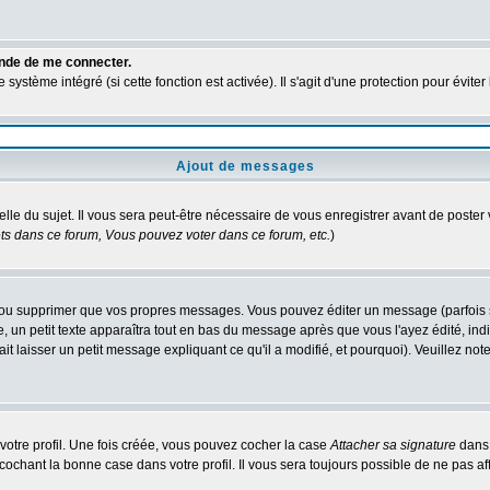
ande de me connecter.
ystème intégré (si cette fonction est activée). Il s'agit d'une protection pour évit
Ajout de messages
elle du sujet. Il vous sera peut-être nécessaire de vous enregistrer avant de poste
s dans ce forum, Vous pouvez voter dans ce forum, etc.
)
ou supprimer que vos propres messages. Vous pouvez éditer un message (parfois seu
 petit texte apparaîtra tout en bas du message après que vous l'ayez édité, indiq
it laisser un petit message expliquant ce qu'il a modifié, et pourquoi). Veuillez n
otre profil. Une fois créée, vous pouvez cocher la case
Attacher sa signature
dans 
chant la bonne case dans votre profil. Il vous sera toujours possible de ne pas af