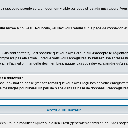
chez
oui
, votre pseudo sera uniquement visible par vous et les administrateurs. V
être recréé à nouveau. Pour cela, veuillez vous rendre sur la page de connexion et 
 S'ils sont corrects, il est possible que vous ayez cliqué sur
J'accepte le règlement
compte n'a pas été activé. Lorsque vous vous enregistrez, fournissez une adresse ma
nclenché l'activation manuelle des membres, auquel cas vous devrez attendre qu'un 
er à nouveau !
seudo / mot de passe (vérifiez l'email que vous avez reçu lors de votre enregistrem
é de messages pour libérer un peu de place dans sa base de données. Réenregistre
Profil d'utilisateur
es. Pour le modifier cliquez sur le lien
Profil
(généralement mis en haut des pages)