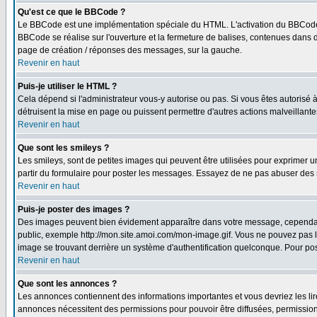
Qu'est ce que le BBCode ?
Le BBCode est une implémentation spéciale du HTML. L'activation du BBCode 
BBCode se réalise sur l'ouverture et la fermeture de balises, contenues dans de
page de création / réponses des messages, sur la gauche.
Revenir en haut
Puis-je utiliser le HTML ?
Cela dépend si l'administrateur vous-y autorise ou pas. Si vous êtes autorisé
détruisent la mise en page ou puissent permettre d'autres actions malveillant
Revenir en haut
Que sont les smileys ?
Les smileys, sont de petites images qui peuvent être utilisées pour exprimer un 
partir du formulaire pour poster les messages. Essayez de ne pas abuser des 
Revenir en haut
Puis-je poster des images ?
Des images peuvent bien évidement apparaître dans votre message, cependant i
public, exemple http://mon.site.amoi.com/mon-image.gif. Vous ne pouvez pas l
image se trouvant derrière un système d'authentification quelconque. Pour poste
Revenir en haut
Que sont les annonces ?
Les annonces contiennent des informations importantes et vous devriez les l
annonces nécessitent des permissions pour pouvoir être diffusées, permissions