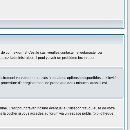
 de connexion) Si c'est le cas, veuillez contacter le webmaster ou
ntactez l'administrateur. Il peut y avoir un problème technique
gistrement vous donnera accès à certaines options indisponibles aux invités,
a procédure d'enregistrement ne prend que deux minutes, aussi il est
né. C'est pour prévenir d'une éventuelle utilisation frauduleuse de votre
s la cocher si vous accédez au forum via un espace public (bibliothèque,