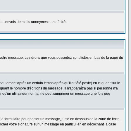
er les envois de mails anonymes non désirés.
r votre message. Les droits que vous possédez sont listés en bas de la page du
lement après un certain temps après qu'il ait été posté) en cliquant sur le
uant le nombre d'éditions du message. Il n'apparaîtra pas si personne n'a
oter qu'un utilisateur normal ne peut supprimer un message une fois que
le formulaire pour poster un message, juste en dessous de la zone de texte.
ficher votre signature sur un message en particulier, en décochant la case