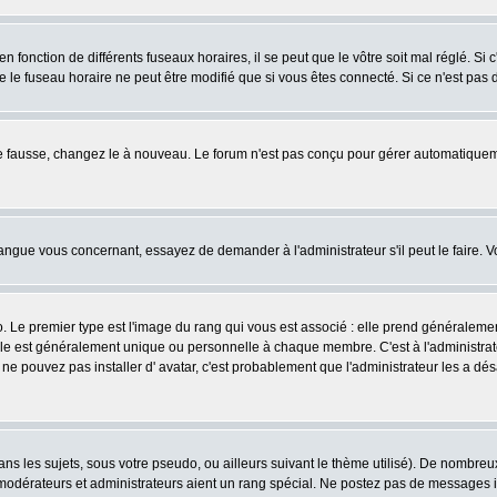
fonction de différents fuseaux horaires, il se peut que le vôtre soit mal réglé. Si c
e le fuseau horaire ne peut être modifié que si vous êtes connecté. Si ce n'est pas d
ore fausse, changez le à nouveau. Le forum n'est pas conçu pour gérer automatiquem
 langue vous concernant, essayez de demander à l'administrateur s'il peut le faire. V
o. Le premier type est l'image du rang qui vous est associé : elle prend généraleme
lle est généralement unique ou personnelle à chaque membre. C'est à l'administrateur
us ne pouvez pas installer d' avatar, c'est probablement que l'administrateur les a
s les sujets, sous votre pseudo, ou ailleurs suivant le thème utilisé). De nombre
odérateurs et administrateurs aient un rang spécial. Ne postez pas de messages inut