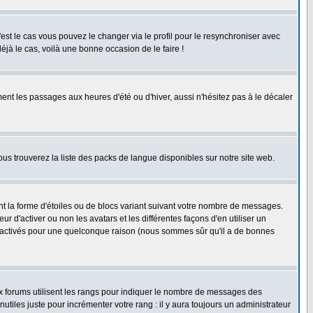
'est le cas vous pouvez le changer via le profil pour le resynchroniser avec
éjà le cas, voilà une bonne occasion de le faire !
ent les passages aux heures d'été ou d'hiver, aussi n'hésitez pas à le décaler
ous trouverez la liste des packs de langue disponibles sur notre site web.
nt la forme d'étoiles ou de blocs variant suivant votre nombre de messages.
 d'activer ou non les avatars et les différentes façons d'en utiliser un
 désactivés pour une quelconque raison (nous sommes sûr qu'il a de bonnes
ux forums utilisent les rangs pour indiquer le nombre de messages des
iles juste pour incrémenter votre rang : il y aura toujours un administrateur