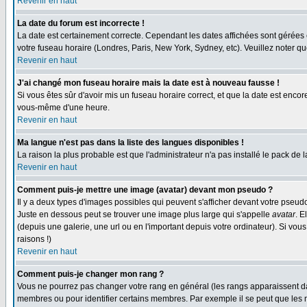
Revenir en haut
La date du forum est incorrecte !
La date est certainement correcte. Cependant les dates affichées sont gérées en 
votre fuseau horaire (Londres, Paris, New York, Sydney, etc). Veuillez noter qu
Revenir en haut
J'ai changé mon fuseau horaire mais la date est à nouveau fausse !
Si vous êtes sûr d'avoir mis un fuseau horaire correct, et que la date est enc
vous-même d'une heure.
Revenir en haut
Ma langue n'est pas dans la liste des langues disponibles !
La raison la plus probable est que l'administrateur n'a pas installé le pack de
Revenir en haut
Comment puis-je mettre une image (avatar) devant mon pseudo ?
Il y a deux types d'images possibles qui peuvent s'afficher devant votre pseud
Juste en dessous peut se trouver une image plus large qui s'appelle
avatar
. E
(depuis une galerie, une url ou en l'important depuis votre ordinateur). Si vo
raisons !)
Revenir en haut
Comment puis-je changer mon rang ?
Vous ne pourrez pas changer votre rang en général (les rangs apparaissent dan
membres ou pour identifier certains membres. Par exemple il se peut que les m