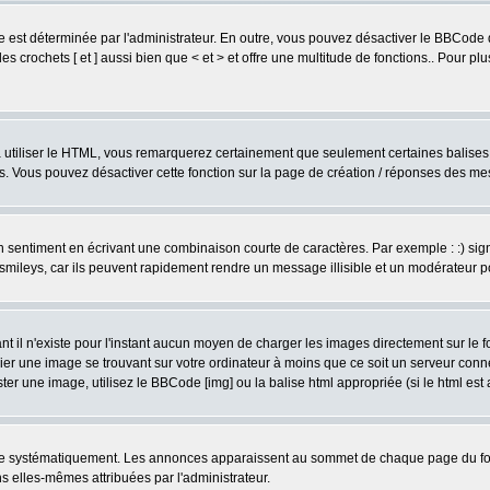
est déterminée par l'administrateur. En outre, vous pouvez désactiver le BBCode 
s crochets [ et ] aussi bien que < et > et offre une multitude de fonctions.. Pour pl
 à utiliser le HTML, vous remarquerez certainement que seulement certaines balises 
es. Vous pouvez désactiver cette fonction sur la page de création / réponses des m
sentiment en écrivant une combinaison courte de caractères. Par exemple : :) signifie
smileys, car ils peuvent rapidement rendre un message illisible et un modérateur 
l n'existe pour l'instant aucun moyen de charger les images directement sur le fo
ier une image se trouvant sur votre ordinateur à moins que ce soit un serveur con
r une image, utilisez le BBCode [img] ou la balise html appropriée (si le html est a
ire systématiquement. Les annonces apparaissent au sommet de chaque page du for
 elles-mêmes attribuées par l'administrateur.