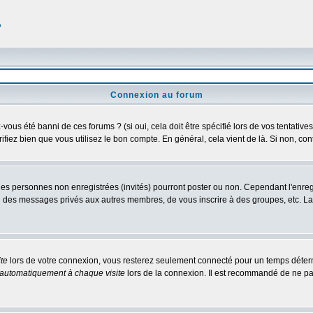
?
Connexion au forum
us été banni de ces forums ? (si oui, cela doit être spécifié lors de vos tentatives
érifiez bien que vous utilisez le bon compte. En général, cela vient de là. Si non, co
 les personnes non enregistrées (invités) pourront poster ou non. Cependant l'enre
 ou des messages privés aux autres membres, de vous inscrire à des groupes, etc. L
te
lors de votre connexion, vous resterez seulement connecté pour un temps détermi
automatiquement à chaque visite
lors de la connexion. Il est recommandé de ne pa