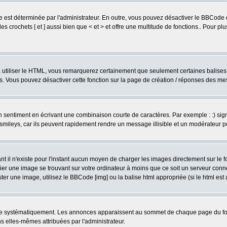
est déterminée par l'administrateur. En outre, vous pouvez désactiver le BBCode 
s crochets [ et ] aussi bien que < et > et offre une multitude de fonctions.. Pour pl
 à utiliser le HTML, vous remarquerez certainement que seulement certaines balises 
es. Vous pouvez désactiver cette fonction sur la page de création / réponses des m
sentiment en écrivant une combinaison courte de caractères. Par exemple : :) signifie
smileys, car ils peuvent rapidement rendre un message illisible et un modérateur 
l n'existe pour l'instant aucun moyen de charger les images directement sur le fo
ier une image se trouvant sur votre ordinateur à moins que ce soit un serveur con
r une image, utilisez le BBCode [img] ou la balise html appropriée (si le html est a
ire systématiquement. Les annonces apparaissent au sommet de chaque page du for
 elles-mêmes attribuées par l'administrateur.