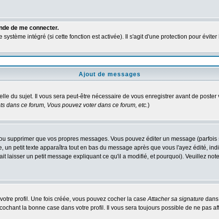
ande de me connecter.
ystème intégré (si cette fonction est activée). Il s'agit d'une protection pour évit
Ajout de messages
elle du sujet. Il vous sera peut-être nécessaire de vous enregistrer avant de poste
s dans ce forum, Vous pouvez voter dans ce forum, etc.
)
ou supprimer que vos propres messages. Vous pouvez éditer un message (parfois seu
 petit texte apparaîtra tout en bas du message après que vous l'ayez édité, indiq
it laisser un petit message expliquant ce qu'il a modifié, et pourquoi). Veuillez n
otre profil. Une fois créée, vous pouvez cocher la case
Attacher sa signature
dans 
chant la bonne case dans votre profil. Il vous sera toujours possible de ne pas af