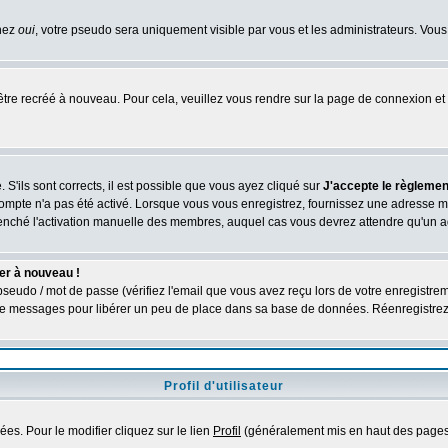
chez
oui
, votre pseudo sera uniquement visible par vous et les administrateurs. V
être recréé à nouveau. Pour cela, veuillez vous rendre sur la page de connexion et 
 S'ils sont corrects, il est possible que vous ayez cliqué sur
J'accepte le règlement
compte n'a pas été activé. Lorsque vous vous enregistrez, fournissez une adresse ma
nclenché l'activation manuelle des membres, auquel cas vous devrez attendre qu'un 
er à nouveau !
seudo / mot de passe (vérifiez l'email que vous avez reçu lors de votre enregistrem
é de messages pour libérer un peu de place dans sa base de données. Réenregistre
Profil d'utilisateur
es. Pour le modifier cliquez sur le lien
Profil
(généralement mis en haut des pages)