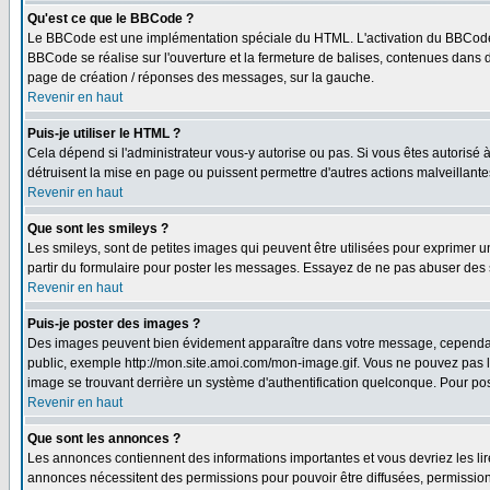
Qu'est ce que le BBCode ?
Le BBCode est une implémentation spéciale du HTML. L'activation du BBCode 
BBCode se réalise sur l'ouverture et la fermeture de balises, contenues dans de
page de création / réponses des messages, sur la gauche.
Revenir en haut
Puis-je utiliser le HTML ?
Cela dépend si l'administrateur vous-y autorise ou pas. Si vous êtes autorisé
détruisent la mise en page ou puissent permettre d'autres actions malveillant
Revenir en haut
Que sont les smileys ?
Les smileys, sont de petites images qui peuvent être utilisées pour exprimer un 
partir du formulaire pour poster les messages. Essayez de ne pas abuser des 
Revenir en haut
Puis-je poster des images ?
Des images peuvent bien évidement apparaître dans votre message, cependant i
public, exemple http://mon.site.amoi.com/mon-image.gif. Vous ne pouvez pas l
image se trouvant derrière un système d'authentification quelconque. Pour poste
Revenir en haut
Que sont les annonces ?
Les annonces contiennent des informations importantes et vous devriez les l
annonces nécessitent des permissions pour pouvoir être diffusées, permissions