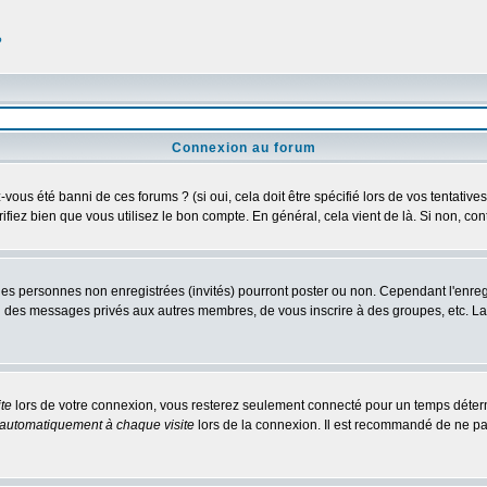
?
Connexion au forum
us été banni de ces forums ? (si oui, cela doit être spécifié lors de vos tentatives
érifiez bien que vous utilisez le bon compte. En général, cela vient de là. Si non, co
 les personnes non enregistrées (invités) pourront poster ou non. Cependant l'enre
 ou des messages privés aux autres membres, de vous inscrire à des groupes, etc. L
te
lors de votre connexion, vous resterez seulement connecté pour un temps détermi
automatiquement à chaque visite
lors de la connexion. Il est recommandé de ne pa