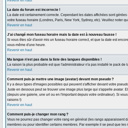
Revenir en haut
La date du forum est incorrecte !
La date est certainement correcte. Cependant les dates affichées sont gérées en 
votre fuseau horaire (Londres, Paris, New York, Sydney, etc). Veuillez noter qu
Revenir en haut
J'ai changé mon fuseau horaire mais la date est à nouveau fausse !
Si vous êtes sûr d'avoir mis un fuseau horaire correct, et que la date est enc
vous-même d'une heure.
Revenir en haut
Ma langue n'est pas dans la liste des langues disponibles !
La raison la plus probable est que l'administrateur n'a pas installé le pack de
Revenir en haut
Comment puis-je mettre une image (avatar) devant mon pseudo ?
Il y a deux types d'images possibles qui peuvent s'afficher devant votre pseud
Juste en dessous peut se trouver une image plus large qui s'appelle
avatar
. E
(depuis une galerie, une url ou en l'important depuis votre ordinateur). Si vo
raisons !)
Revenir en haut
Comment puis-je changer mon rang ?
Vous ne pourrez pas changer votre rang en général (les rangs apparaissent dan
membres ou pour identifier certains membres. Par exemple il se peut que les m