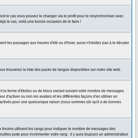
'est le cas vous pouvez le changer via le profil pour le resynchroniser avec
éjà le cas, voilà une bonne occasion de le faire !
ent les passages aux heures d'été ou d'hiver, aussi n'hésitez pas à le décaler
ous trouverez la liste des packs de langue disponibles sur notre site web.
nt la forme d'étoiles ou de blocs variant suivant votre nombre de messages.
 d'activer ou non les avatars et les différentes façons d'en utiliser un
 désactivés pour une quelconque raison (nous sommes sûr qu'il a de bonnes
ux forums utilisent les rangs pour indiquer le nombre de messages des
iles juste pour incrémenter votre rang : il y aura toujours un administrateur