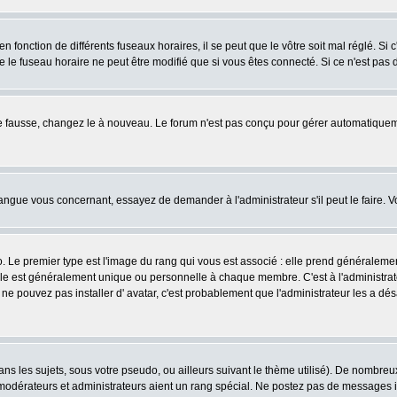
fonction de différents fuseaux horaires, il se peut que le vôtre soit mal réglé. Si c
e le fuseau horaire ne peut être modifié que si vous êtes connecté. Si ce n'est pas d
ore fausse, changez le à nouveau. Le forum n'est pas conçu pour gérer automatiquem
 langue vous concernant, essayez de demander à l'administrateur s'il peut le faire. V
o. Le premier type est l'image du rang qui vous est associé : elle prend généraleme
lle est généralement unique ou personnelle à chaque membre. C'est à l'administrateur
us ne pouvez pas installer d' avatar, c'est probablement que l'administrateur les a
s les sujets, sous votre pseudo, ou ailleurs suivant le thème utilisé). De nombre
odérateurs et administrateurs aient un rang spécial. Ne postez pas de messages inut