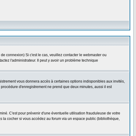
 de connexion) Si c'est le cas, veuillez contacter le webmaster ou
ntactez l'administrateur. Il peut y avoir un problème technique
gistrement vous donnera accès à certaines options indisponibles aux invités,
a procédure d'enregistrement ne prend que deux minutes, aussi il est
né. C'est pour prévenir d'une éventuelle utilisation frauduleuse de votre
s la cocher si vous accédez au forum via un espace public (bibliothèque,