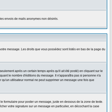
er les envois de mails anonymes non désirés.
r votre message. Les droits que vous possédez sont listés en bas de la page du
lement après un certain temps après qu'il ait été posté) en cliquant sur le
uant le nombre d'éditions du message. Il n'apparaîtra pas si personne n'a
oter qu'un utilisateur normal ne peut supprimer un message une fois que
le formulaire pour poster un message, juste en dessous de la zone de texte.
ficher votre signature sur un message en particulier, en décochant la case