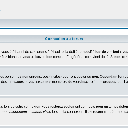
?
Connexion au forum
us été banni de ces forums ? (si oui, cela doit être spécifié lors de vos tentatives
érifiez bien que vous utilisez le bon compte. En général, cela vient de là. Si non, co
 les personnes non enregistrées (invités) pourront poster ou non. Cependant l'enre
 ou des messages privés aux autres membres, de vous inscrire à des groupes, etc. L
te
lors de votre connexion, vous resterez seulement connecté pour un temps détermi
automatiquement à chaque visite
lors de la connexion. Il est recommandé de ne pa