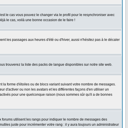
'est le cas vous pouvez le changer via le profil pour le resynchroniser avec
éjà le cas, voilà une bonne occasion de le faire !
ent les passages aux heures d'été ou d'hiver, aussi n'hésitez pas à le décaler
ous trouverez la liste des packs de langue disponibles sur notre site web.
nt la forme d'étoiles ou de blocs variant suivant votre nombre de messages.
 d'activer ou non les avatars et les différentes façons d'en utiliser un
 désactivés pour une quelconque raison (nous sommes sûr qu'il a de bonnes
ux forums utilisent les rangs pour indiquer le nombre de messages des
iles juste pour incrémenter votre rang : il y aura toujours un administrateur