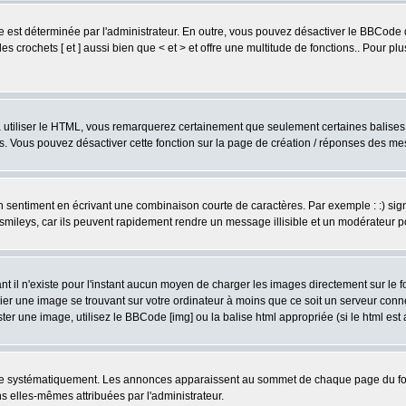
est déterminée par l'administrateur. En outre, vous pouvez désactiver le BBCode 
s crochets [ et ] aussi bien que < et > et offre une multitude de fonctions.. Pour pl
 à utiliser le HTML, vous remarquerez certainement que seulement certaines balises 
es. Vous pouvez désactiver cette fonction sur la page de création / réponses des m
sentiment en écrivant une combinaison courte de caractères. Par exemple : :) signifie
smileys, car ils peuvent rapidement rendre un message illisible et un modérateur 
l n'existe pour l'instant aucun moyen de charger les images directement sur le fo
ier une image se trouvant sur votre ordinateur à moins que ce soit un serveur con
r une image, utilisez le BBCode [img] ou la balise html appropriée (si le html est a
ire systématiquement. Les annonces apparaissent au sommet de chaque page du for
 elles-mêmes attribuées par l'administrateur.