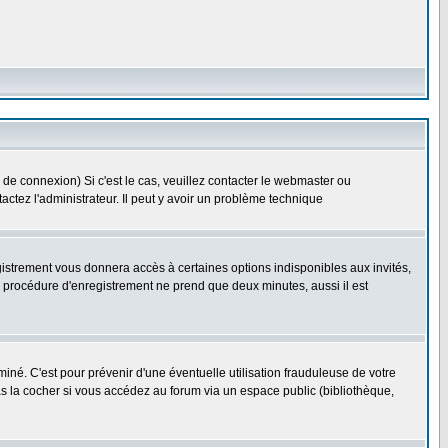
 de connexion) Si c'est le cas, veuillez contacter le webmaster ou
ntactez l'administrateur. Il peut y avoir un problème technique
gistrement vous donnera accès à certaines options indisponibles aux invités,
a procédure d'enregistrement ne prend que deux minutes, aussi il est
né. C'est pour prévenir d'une éventuelle utilisation frauduleuse de votre
s la cocher si vous accédez au forum via un espace public (bibliothèque,