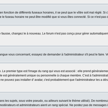
fonction de différents fuseaux horaires, il se peut que le vôtre soit mal réglé. Si c
e le fuseau horaire ne peut être modifié que si vous êtes connecté. Si ce n'est pas d
ore fausse, changez le à nouveau. Le forum n'est pas conçu pour gérer automatiquem
 langue vous concernant, essayez de demander à l'administrateur s'il peut le faire. V
o. Le premier type est l'image du rang qui vous est associé : elle prend généraleme
lle est généralement unique ou personnelle à chaque membre. C'est à l'administrateur
us ne pouvez pas installer d' avatar, c'est probablement que l'administrateur les a
s les sujets, sous votre pseudo, ou ailleurs suivant le thème utilisé). De nombre
odérateurs et administrateurs aient un rang spécial. Ne postez pas de messages inut