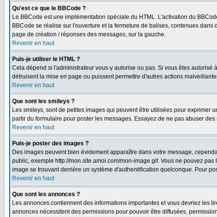
Qu'est ce que le BBCode ?
Le BBCode est une implémentation spéciale du HTML. L'activation du BBCode 
BBCode se réalise sur l'ouverture et la fermeture de balises, contenues dans de
page de création / réponses des messages, sur la gauche.
Revenir en haut
Puis-je utiliser le HTML ?
Cela dépend si l'administrateur vous-y autorise ou pas. Si vous êtes autorisé
détruisent la mise en page ou puissent permettre d'autres actions malveillant
Revenir en haut
Que sont les smileys ?
Les smileys, sont de petites images qui peuvent être utilisées pour exprimer un 
partir du formulaire pour poster les messages. Essayez de ne pas abuser des 
Revenir en haut
Puis-je poster des images ?
Des images peuvent bien évidement apparaître dans votre message, cependant i
public, exemple http://mon.site.amoi.com/mon-image.gif. Vous ne pouvez pas l
image se trouvant derrière un système d'authentification quelconque. Pour poste
Revenir en haut
Que sont les annonces ?
Les annonces contiennent des informations importantes et vous devriez les l
annonces nécessitent des permissions pour pouvoir être diffusées, permissions