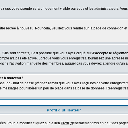
chez
oui
, votre pseudo sera uniquement visible par vous et les administrateurs. V
être recréé à nouveau. Pour cela, veuillez vous rendre sur la page de connexion et 
 S'ils sont corrects, il est possible que vous ayez cliqué sur
J'accepte le règlement
compte n'a pas été activé. Lorsque vous vous enregistrez, fournissez une adresse ma
nclenché l'activation manuelle des membres, auquel cas vous devrez attendre qu'un 
er à nouveau !
seudo / mot de passe (vérifiez l'email que vous avez reçu lors de votre enregistrem
é de messages pour libérer un peu de place dans sa base de données. Réenregistre
Profil d'utilisateur
es. Pour le modifier cliquez sur le lien
Profil
(généralement mis en haut des pages)