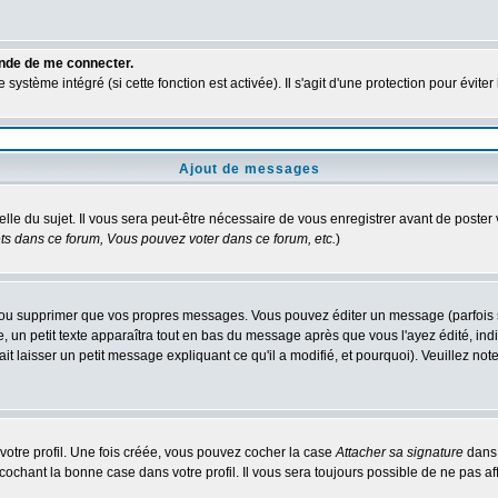
ande de me connecter.
ystème intégré (si cette fonction est activée). Il s'agit d'une protection pour évit
Ajout de messages
elle du sujet. Il vous sera peut-être nécessaire de vous enregistrer avant de poste
s dans ce forum, Vous pouvez voter dans ce forum, etc.
)
ou supprimer que vos propres messages. Vous pouvez éditer un message (parfois seu
 petit texte apparaîtra tout en bas du message après que vous l'ayez édité, indiq
it laisser un petit message expliquant ce qu'il a modifié, et pourquoi). Veuillez n
otre profil. Une fois créée, vous pouvez cocher la case
Attacher sa signature
dans 
chant la bonne case dans votre profil. Il vous sera toujours possible de ne pas af