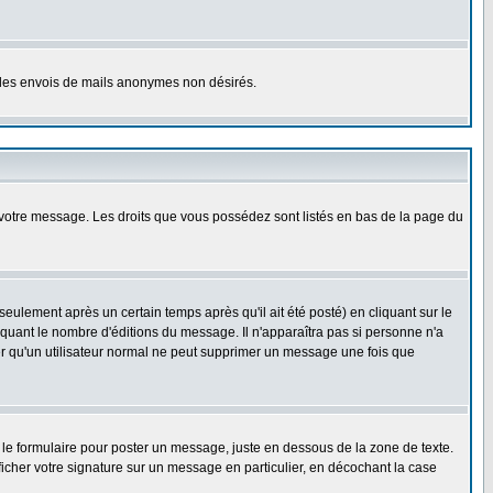
er les envois de mails anonymes non désirés.
r votre message. Les droits que vous possédez sont listés en bas de la page du
lement après un certain temps après qu'il ait été posté) en cliquant sur le
uant le nombre d'éditions du message. Il n'apparaîtra pas si personne n'a
oter qu'un utilisateur normal ne peut supprimer un message une fois que
le formulaire pour poster un message, juste en dessous de la zone de texte.
ficher votre signature sur un message en particulier, en décochant la case