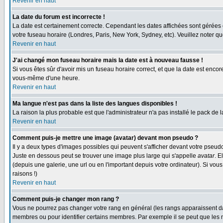
Revenir en haut
La date du forum est incorrecte !
La date est certainement correcte. Cependant les dates affichées sont gérées en 
votre fuseau horaire (Londres, Paris, New York, Sydney, etc). Veuillez noter qu
Revenir en haut
J'ai changé mon fuseau horaire mais la date est à nouveau fausse !
Si vous êtes sûr d'avoir mis un fuseau horaire correct, et que la date est enc
vous-même d'une heure.
Revenir en haut
Ma langue n'est pas dans la liste des langues disponibles !
La raison la plus probable est que l'administrateur n'a pas installé le pack de
Revenir en haut
Comment puis-je mettre une image (avatar) devant mon pseudo ?
Il y a deux types d'images possibles qui peuvent s'afficher devant votre pseud
Juste en dessous peut se trouver une image plus large qui s'appelle
avatar
. E
(depuis une galerie, une url ou en l'important depuis votre ordinateur). Si vo
raisons !)
Revenir en haut
Comment puis-je changer mon rang ?
Vous ne pourrez pas changer votre rang en général (les rangs apparaissent dan
membres ou pour identifier certains membres. Par exemple il se peut que les m