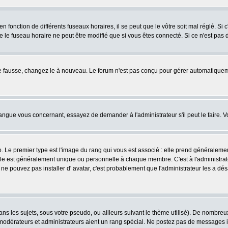
fonction de différents fuseaux horaires, il se peut que le vôtre soit mal réglé. Si c
e le fuseau horaire ne peut être modifié que si vous êtes connecté. Si ce n'est pas d
ore fausse, changez le à nouveau. Le forum n'est pas conçu pour gérer automatiquem
 langue vous concernant, essayez de demander à l'administrateur s'il peut le faire. V
o. Le premier type est l'image du rang qui vous est associé : elle prend généraleme
lle est généralement unique ou personnelle à chaque membre. C'est à l'administrateur
us ne pouvez pas installer d' avatar, c'est probablement que l'administrateur les a
s les sujets, sous votre pseudo, ou ailleurs suivant le thème utilisé). De nombre
odérateurs et administrateurs aient un rang spécial. Ne postez pas de messages inut