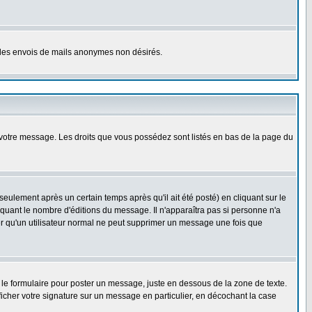
er les envois de mails anonymes non désirés.
r votre message. Les droits que vous possédez sont listés en bas de la page du
lement après un certain temps après qu'il ait été posté) en cliquant sur le
uant le nombre d'éditions du message. Il n'apparaîtra pas si personne n'a
oter qu'un utilisateur normal ne peut supprimer un message une fois que
le formulaire pour poster un message, juste en dessous de la zone de texte.
ficher votre signature sur un message en particulier, en décochant la case