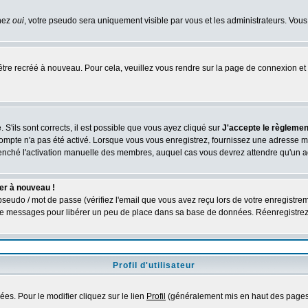
chez
oui
, votre pseudo sera uniquement visible par vous et les administrateurs. V
être recréé à nouveau. Pour cela, veuillez vous rendre sur la page de connexion et 
 S'ils sont corrects, il est possible que vous ayez cliqué sur
J'accepte le règlement
compte n'a pas été activé. Lorsque vous vous enregistrez, fournissez une adresse ma
nclenché l'activation manuelle des membres, auquel cas vous devrez attendre qu'un 
er à nouveau !
seudo / mot de passe (vérifiez l'email que vous avez reçu lors de votre enregistrem
é de messages pour libérer un peu de place dans sa base de données. Réenregistre
Profil d'utilisateur
es. Pour le modifier cliquez sur le lien
Profil
(généralement mis en haut des pages)