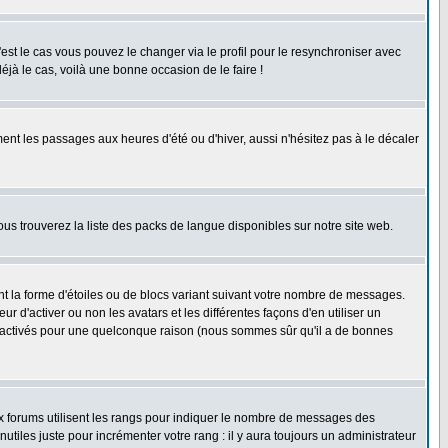
'est le cas vous pouvez le changer via le profil pour le resynchroniser avec
éjà le cas, voilà une bonne occasion de le faire !
ent les passages aux heures d'été ou d'hiver, aussi n'hésitez pas à le décaler
ous trouverez la liste des packs de langue disponibles sur notre site web.
nt la forme d'étoiles ou de blocs variant suivant votre nombre de messages.
 d'activer ou non les avatars et les différentes façons d'en utiliser un
 désactivés pour une quelconque raison (nous sommes sûr qu'il a de bonnes
ux forums utilisent les rangs pour indiquer le nombre de messages des
iles juste pour incrémenter votre rang : il y aura toujours un administrateur