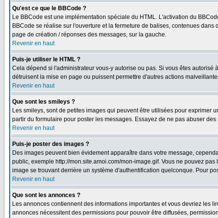
Qu'est ce que le BBCode ?
Le BBCode est une implémentation spéciale du HTML. L'activation du BBCode 
BBCode se réalise sur l'ouverture et la fermeture de balises, contenues dans de
page de création / réponses des messages, sur la gauche.
Revenir en haut
Puis-je utiliser le HTML ?
Cela dépend si l'administrateur vous-y autorise ou pas. Si vous êtes autorisé
détruisent la mise en page ou puissent permettre d'autres actions malveillant
Revenir en haut
Que sont les smileys ?
Les smileys, sont de petites images qui peuvent être utilisées pour exprimer un 
partir du formulaire pour poster les messages. Essayez de ne pas abuser des 
Revenir en haut
Puis-je poster des images ?
Des images peuvent bien évidement apparaître dans votre message, cependant i
public, exemple http://mon.site.amoi.com/mon-image.gif. Vous ne pouvez pas l
image se trouvant derrière un système d'authentification quelconque. Pour poste
Revenir en haut
Que sont les annonces ?
Les annonces contiennent des informations importantes et vous devriez les l
annonces nécessitent des permissions pour pouvoir être diffusées, permissions