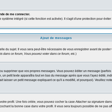
ande de me connecter.
ystème intégré (si cette fonction est activée). Il s'agit d'une protection pour évit
Ajout de messages
elle du sujet. Il vous sera peut-être nécessaire de vous enregistrer avant de poste
s dans ce forum, Vous pouvez voter dans ce forum, etc.
)
ou supprimer que vos propres messages. Vous pouvez éditer un message (parfois seu
 petit texte apparaîtra tout en bas du message après que vous l'ayez édité, indiq
it laisser un petit message expliquant ce qu'il a modifié, et pourquoi). Veuillez n
otre profil. Une fois créée, vous pouvez cocher la case
Attacher sa signature
dans 
chant la bonne case dans votre profil. Il vous sera toujours possible de ne pas af