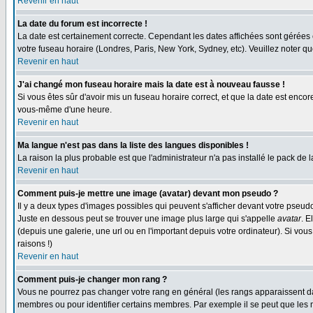
Revenir en haut
La date du forum est incorrecte !
La date est certainement correcte. Cependant les dates affichées sont gérées en 
votre fuseau horaire (Londres, Paris, New York, Sydney, etc). Veuillez noter qu
Revenir en haut
J'ai changé mon fuseau horaire mais la date est à nouveau fausse !
Si vous êtes sûr d'avoir mis un fuseau horaire correct, et que la date est enc
vous-même d'une heure.
Revenir en haut
Ma langue n'est pas dans la liste des langues disponibles !
La raison la plus probable est que l'administrateur n'a pas installé le pack de
Revenir en haut
Comment puis-je mettre une image (avatar) devant mon pseudo ?
Il y a deux types d'images possibles qui peuvent s'afficher devant votre pseud
Juste en dessous peut se trouver une image plus large qui s'appelle
avatar
. E
(depuis une galerie, une url ou en l'important depuis votre ordinateur). Si vo
raisons !)
Revenir en haut
Comment puis-je changer mon rang ?
Vous ne pourrez pas changer votre rang en général (les rangs apparaissent dan
membres ou pour identifier certains membres. Par exemple il se peut que les m