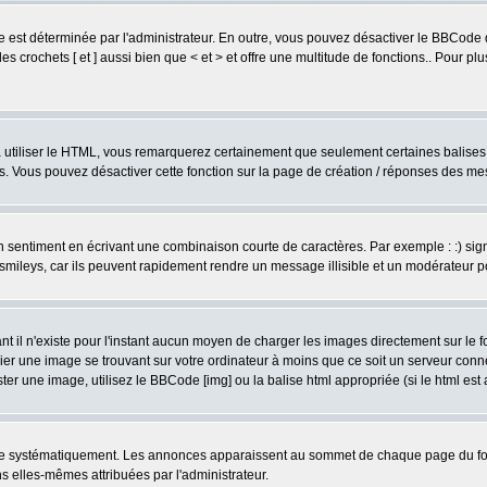
est déterminée par l'administrateur. En outre, vous pouvez désactiver le BBCode 
s crochets [ et ] aussi bien que < et > et offre une multitude de fonctions.. Pour pl
 à utiliser le HTML, vous remarquerez certainement que seulement certaines balises 
es. Vous pouvez désactiver cette fonction sur la page de création / réponses des m
sentiment en écrivant une combinaison courte de caractères. Par exemple : :) signifie
smileys, car ils peuvent rapidement rendre un message illisible et un modérateur 
l n'existe pour l'instant aucun moyen de charger les images directement sur le fo
ier une image se trouvant sur votre ordinateur à moins que ce soit un serveur con
r une image, utilisez le BBCode [img] ou la balise html appropriée (si le html est a
ire systématiquement. Les annonces apparaissent au sommet de chaque page du for
 elles-mêmes attribuées par l'administrateur.