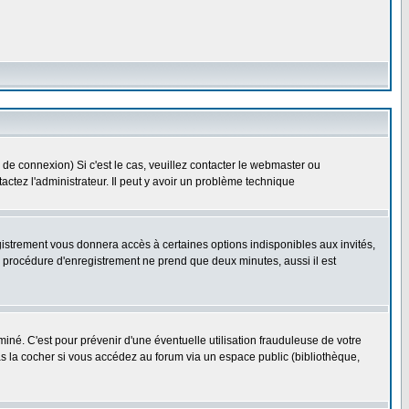
 de connexion) Si c'est le cas, veuillez contacter le webmaster ou
ntactez l'administrateur. Il peut y avoir un problème technique
gistrement vous donnera accès à certaines options indisponibles aux invités,
a procédure d'enregistrement ne prend que deux minutes, aussi il est
né. C'est pour prévenir d'une éventuelle utilisation frauduleuse de votre
s la cocher si vous accédez au forum via un espace public (bibliothèque,