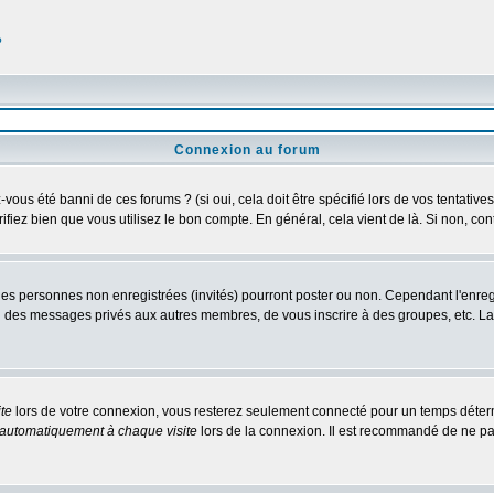
?
Connexion au forum
us été banni de ces forums ? (si oui, cela doit être spécifié lors de vos tentatives
érifiez bien que vous utilisez le bon compte. En général, cela vient de là. Si non, co
 les personnes non enregistrées (invités) pourront poster ou non. Cependant l'enre
 ou des messages privés aux autres membres, de vous inscrire à des groupes, etc. L
te
lors de votre connexion, vous resterez seulement connecté pour un temps détermi
automatiquement à chaque visite
lors de la connexion. Il est recommandé de ne pa