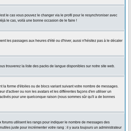
'est le cas vous pouvez le changer via le profil pour le resynchroniser avec
éjà le cas, voilà une bonne occasion de le faire !
ent les passages aux heures d'été ou d'hiver, aussi n'hésitez pas à le décaler
ous trouverez la liste des packs de langue disponibles sur notre site web.
nt la forme d'étoiles ou de blocs variant suivant votre nombre de messages.
 d'activer ou non les avatars et les différentes façons d'en utiliser un
 désactivés pour une quelconque raison (nous sommes sûr qu'il a de bonnes
ux forums utilisent les rangs pour indiquer le nombre de messages des
iles juste pour incrémenter votre rang : il y aura toujours un administrateur