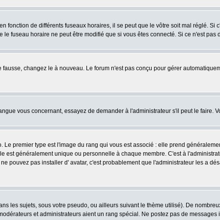
fonction de différents fuseaux horaires, il se peut que le vôtre soit mal réglé. Si c
e le fuseau horaire ne peut être modifié que si vous êtes connecté. Si ce n'est pas d
ore fausse, changez le à nouveau. Le forum n'est pas conçu pour gérer automatiquem
 langue vous concernant, essayez de demander à l'administrateur s'il peut le faire. V
o. Le premier type est l'image du rang qui vous est associé : elle prend généraleme
lle est généralement unique ou personnelle à chaque membre. C'est à l'administrateur
us ne pouvez pas installer d' avatar, c'est probablement que l'administrateur les a
s les sujets, sous votre pseudo, ou ailleurs suivant le thème utilisé). De nombre
odérateurs et administrateurs aient un rang spécial. Ne postez pas de messages inut