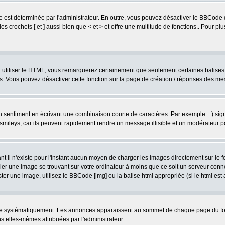
est déterminée par l'administrateur. En outre, vous pouvez désactiver le BBCode 
s crochets [ et ] aussi bien que < et > et offre une multitude de fonctions.. Pour pl
 à utiliser le HTML, vous remarquerez certainement que seulement certaines balises 
es. Vous pouvez désactiver cette fonction sur la page de création / réponses des m
sentiment en écrivant une combinaison courte de caractères. Par exemple : :) signifie
smileys, car ils peuvent rapidement rendre un message illisible et un modérateur 
l n'existe pour l'instant aucun moyen de charger les images directement sur le fo
ier une image se trouvant sur votre ordinateur à moins que ce soit un serveur con
r une image, utilisez le BBCode [img] ou la balise html appropriée (si le html est a
ire systématiquement. Les annonces apparaissent au sommet de chaque page du for
 elles-mêmes attribuées par l'administrateur.