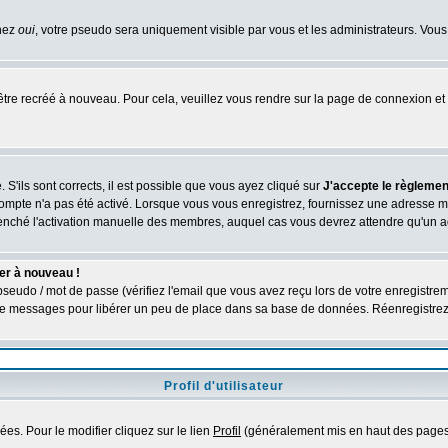
chez
oui
, votre pseudo sera uniquement visible par vous et les administrateurs. V
être recréé à nouveau. Pour cela, veuillez vous rendre sur la page de connexion et 
 S'ils sont corrects, il est possible que vous ayez cliqué sur
J'accepte le règlement
compte n'a pas été activé. Lorsque vous vous enregistrez, fournissez une adresse ma
nclenché l'activation manuelle des membres, auquel cas vous devrez attendre qu'un 
er à nouveau !
seudo / mot de passe (vérifiez l'email que vous avez reçu lors de votre enregistrem
é de messages pour libérer un peu de place dans sa base de données. Réenregistre
Profil d'utilisateur
es. Pour le modifier cliquez sur le lien
Profil
(généralement mis en haut des pages)