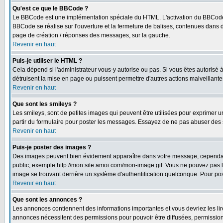
Qu'est ce que le BBCode ?
Le BBCode est une implémentation spéciale du HTML. L'activation du BBCode 
BBCode se réalise sur l'ouverture et la fermeture de balises, contenues dans de
page de création / réponses des messages, sur la gauche.
Revenir en haut
Puis-je utiliser le HTML ?
Cela dépend si l'administrateur vous-y autorise ou pas. Si vous êtes autorisé
détruisent la mise en page ou puissent permettre d'autres actions malveillant
Revenir en haut
Que sont les smileys ?
Les smileys, sont de petites images qui peuvent être utilisées pour exprimer un 
partir du formulaire pour poster les messages. Essayez de ne pas abuser des 
Revenir en haut
Puis-je poster des images ?
Des images peuvent bien évidement apparaître dans votre message, cependant i
public, exemple http://mon.site.amoi.com/mon-image.gif. Vous ne pouvez pas l
image se trouvant derrière un système d'authentification quelconque. Pour poste
Revenir en haut
Que sont les annonces ?
Les annonces contiennent des informations importantes et vous devriez les l
annonces nécessitent des permissions pour pouvoir être diffusées, permissions