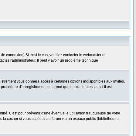
 de connexion) Si c'est le cas, veuillez contacter le webmaster ou
ntactez l'administrateur. Il peut y avoir un problème technique
gistrement vous donnera accès à certaines options indisponibles aux invités,
a procédure d'enregistrement ne prend que deux minutes, aussi il est
né. C'est pour prévenir d'une éventuelle utilisation frauduleuse de votre
s la cocher si vous accédez au forum via un espace public (bibliothèque,