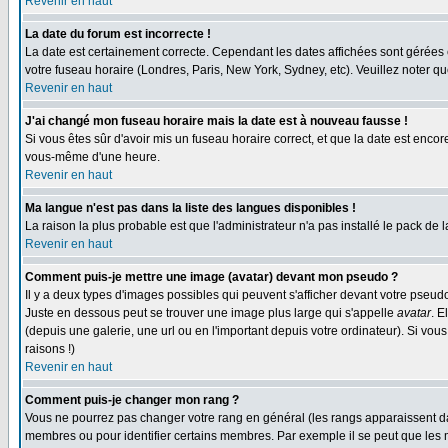
Revenir en haut
La date du forum est incorrecte !
La date est certainement correcte. Cependant les dates affichées sont gérées en 
votre fuseau horaire (Londres, Paris, New York, Sydney, etc). Veuillez noter qu
Revenir en haut
J'ai changé mon fuseau horaire mais la date est à nouveau fausse !
Si vous êtes sûr d'avoir mis un fuseau horaire correct, et que la date est enc
vous-même d'une heure.
Revenir en haut
Ma langue n'est pas dans la liste des langues disponibles !
La raison la plus probable est que l'administrateur n'a pas installé le pack de
Revenir en haut
Comment puis-je mettre une image (avatar) devant mon pseudo ?
Il y a deux types d'images possibles qui peuvent s'afficher devant votre pseud
Juste en dessous peut se trouver une image plus large qui s'appelle
avatar
. E
(depuis une galerie, une url ou en l'important depuis votre ordinateur). Si vo
raisons !)
Revenir en haut
Comment puis-je changer mon rang ?
Vous ne pourrez pas changer votre rang en général (les rangs apparaissent dan
membres ou pour identifier certains membres. Par exemple il se peut que les m