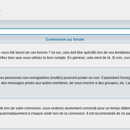
?
Connexion au forum
us été banni de ces forums ? (si oui, cela doit être spécifié lors de vos tentatives
érifiez bien que vous utilisez le bon compte. En général, cela vient de là. Si non, co
 les personnes non enregistrées (invités) pourront poster ou non. Cependant l'enre
 ou des messages privés aux autres membres, de vous inscrire à des groupes, etc. L
te
lors de votre connexion, vous resterez seulement connecté pour un temps détermi
automatiquement à chaque visite
lors de la connexion. Il est recommandé de ne pa