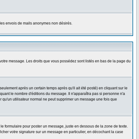
er les envois de mails anonymes non désirés.
r votre message. Les droits que vous possédez sont listés en bas de la page du
lement après un certain temps après qu'il ait été posté) en cliquant sur le
uant le nombre d'éditions du message. Il n'apparaîtra pas si personne n'a
oter qu'un utilisateur normal ne peut supprimer un message une fois que
le formulaire pour poster un message, juste en dessous de la zone de texte.
ficher votre signature sur un message en particulier, en décochant la case