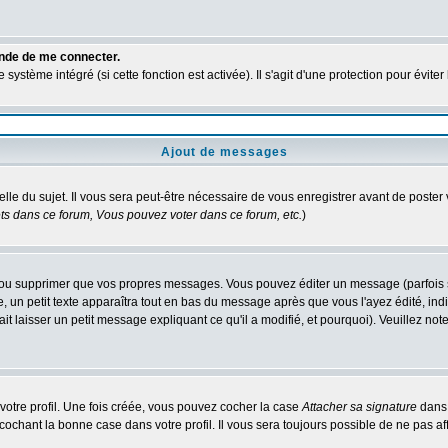
ande de me connecter.
ystème intégré (si cette fonction est activée). Il s'agit d'une protection pour évit
Ajout de messages
elle du sujet. Il vous sera peut-être nécessaire de vous enregistrer avant de poste
s dans ce forum, Vous pouvez voter dans ce forum, etc.
)
ou supprimer que vos propres messages. Vous pouvez éditer un message (parfois seu
 petit texte apparaîtra tout en bas du message après que vous l'ayez édité, indiq
it laisser un petit message expliquant ce qu'il a modifié, et pourquoi). Veuillez n
otre profil. Une fois créée, vous pouvez cocher la case
Attacher sa signature
dans 
chant la bonne case dans votre profil. Il vous sera toujours possible de ne pas af