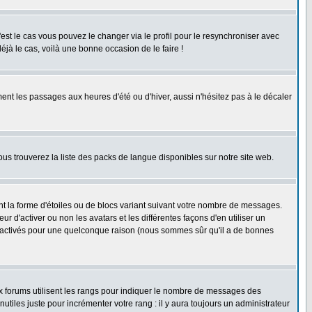
'est le cas vous pouvez le changer via le profil pour le resynchroniser avec
éjà le cas, voilà une bonne occasion de le faire !
ent les passages aux heures d'été ou d'hiver, aussi n'hésitez pas à le décaler
ous trouverez la liste des packs de langue disponibles sur notre site web.
nt la forme d'étoiles ou de blocs variant suivant votre nombre de messages.
 d'activer ou non les avatars et les différentes façons d'en utiliser un
 désactivés pour une quelconque raison (nous sommes sûr qu'il a de bonnes
ux forums utilisent les rangs pour indiquer le nombre de messages des
iles juste pour incrémenter votre rang : il y aura toujours un administrateur