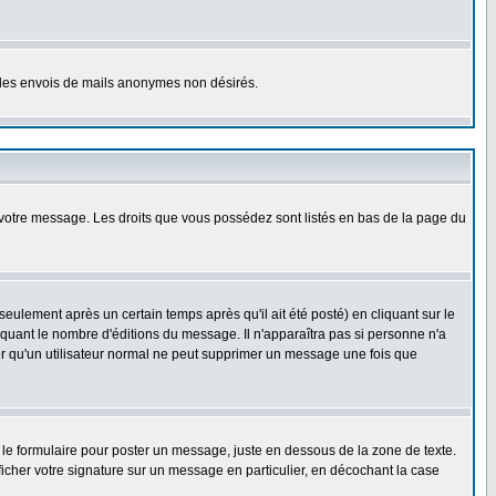
er les envois de mails anonymes non désirés.
r votre message. Les droits que vous possédez sont listés en bas de la page du
lement après un certain temps après qu'il ait été posté) en cliquant sur le
uant le nombre d'éditions du message. Il n'apparaîtra pas si personne n'a
oter qu'un utilisateur normal ne peut supprimer un message une fois que
le formulaire pour poster un message, juste en dessous de la zone de texte.
ficher votre signature sur un message en particulier, en décochant la case