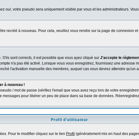
chez
oui
, votre pseudo sera uniquement visible par vous et les administrateurs. V
être recréé à nouveau. Pour cela, veuillez vous rendre sur la page de connexion et 
 S'ils sont corrects, il est possible que vous ayez cliqué sur
J'accepte le règlement
compte n'a pas été activé. Lorsque vous vous enregistrez, fournissez une adresse ma
nclenché l'activation manuelle des membres, auquel cas vous devrez attendre qu'un 
er à nouveau !
seudo / mot de passe (vérifiez l'email que vous avez reçu lors de votre enregistrem
é de messages pour libérer un peu de place dans sa base de données. Réenregistre
Profil d'utilisateur
es. Pour le modifier cliquez sur le lien
Profil
(généralement mis en haut des pages)