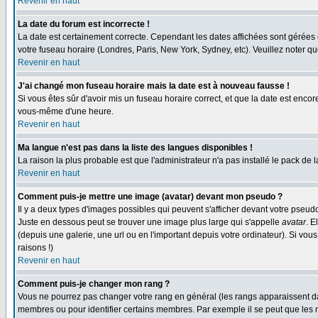
Revenir en haut
La date du forum est incorrecte !
La date est certainement correcte. Cependant les dates affichées sont gérées en 
votre fuseau horaire (Londres, Paris, New York, Sydney, etc). Veuillez noter qu
Revenir en haut
J'ai changé mon fuseau horaire mais la date est à nouveau fausse !
Si vous êtes sûr d'avoir mis un fuseau horaire correct, et que la date est enc
vous-même d'une heure.
Revenir en haut
Ma langue n'est pas dans la liste des langues disponibles !
La raison la plus probable est que l'administrateur n'a pas installé le pack de
Revenir en haut
Comment puis-je mettre une image (avatar) devant mon pseudo ?
Il y a deux types d'images possibles qui peuvent s'afficher devant votre pseud
Juste en dessous peut se trouver une image plus large qui s'appelle
avatar
. E
(depuis une galerie, une url ou en l'important depuis votre ordinateur). Si vo
raisons !)
Revenir en haut
Comment puis-je changer mon rang ?
Vous ne pourrez pas changer votre rang en général (les rangs apparaissent dan
membres ou pour identifier certains membres. Par exemple il se peut que les m