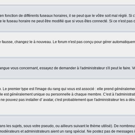
fonction de différents fuseaux horaires, il se peut que le vôtre soit mal réglé. Si c
e le fuseau horaire ne peut être modifié que si vous êtes connecté. Si ce n'est pas d
ore fausse, changez le à nouveau. Le forum n'est pas conçu pour gérer automatiquem
 langue vous concernant, essayez de demander à l'administrateur s'il peut le faire. V
o. Le premier type est l'image du rang qui vous est associé : elle prend généraleme
lle est généralement unique ou personnelle à chaque membre. C'est à l'administrateur
us ne pouvez pas installer d' avatar, c'est probablement que l'administrateur les a
s les sujets, sous votre pseudo, ou ailleurs suivant le thème utilisé). De nombre
odérateurs et administrateurs aient un rang spécial. Ne postez pas de messages inut