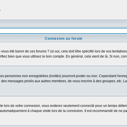
?
Connexion au forum
us été banni de ces forums ? (si oui, cela doit être spécifié lors de vos tentatives
érifiez bien que vous utilisez le bon compte. En général, cela vient de là. Si non, co
 les personnes non enregistrées (invités) pourront poster ou non. Cependant l'enre
 ou des messages privés aux autres membres, de vous inscrire à des groupes, etc. L
te
lors de votre connexion, vous resterez seulement connecté pour un temps détermi
automatiquement à chaque visite
lors de la connexion. Il est recommandé de ne pa