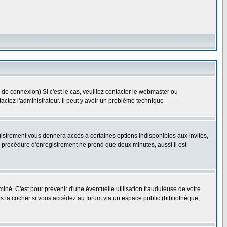
 de connexion) Si c'est le cas, veuillez contacter le webmaster ou
ntactez l'administrateur. Il peut y avoir un problème technique
gistrement vous donnera accès à certaines options indisponibles aux invités,
a procédure d'enregistrement ne prend que deux minutes, aussi il est
né. C'est pour prévenir d'une éventuelle utilisation frauduleuse de votre
s la cocher si vous accédez au forum via un espace public (bibliothèque,