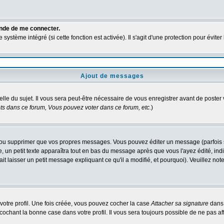
ande de me connecter.
ystème intégré (si cette fonction est activée). Il s'agit d'une protection pour évit
Ajout de messages
elle du sujet. Il vous sera peut-être nécessaire de vous enregistrer avant de poste
s dans ce forum, Vous pouvez voter dans ce forum, etc.
)
ou supprimer que vos propres messages. Vous pouvez éditer un message (parfois seu
 petit texte apparaîtra tout en bas du message après que vous l'ayez édité, indiq
it laisser un petit message expliquant ce qu'il a modifié, et pourquoi). Veuillez n
otre profil. Une fois créée, vous pouvez cocher la case
Attacher sa signature
dans 
chant la bonne case dans votre profil. Il vous sera toujours possible de ne pas af