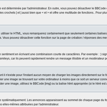
est déterminée par l'administrateur. En outre, vous pouvez désactiver le BBCode 
s crochets [ et ] aussi bien que < et > et offre une multitude de fonctions.. Pour pl
 à utiliser le HTML, vous remarquerez certainement que seulement certaines balises 
es. Vous pouvez désactiver cette fonction sur la page de création / réponses des m
sentiment en écrivant une combinaison courte de caractères. Par exemple : :) signifie
smileys, car ils peuvent rapidement rendre un message illisible et un modérateur 
l n'existe pour l'instant aucun moyen de charger les images directement sur le fo
ier une image se trouvant sur votre ordinateur à moins que ce soit un serveur con
r une image, utilisez le BBCode [img] ou la balise html appropriée (si le html est a
ire systématiquement. Les annonces apparaissent au sommet de chaque page du for
 elles-mêmes attribuées par l'administrateur.