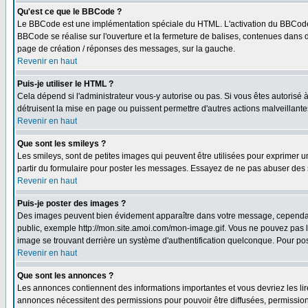
Qu'est ce que le BBCode ?
Le BBCode est une implémentation spéciale du HTML. L'activation du BBCode 
BBCode se réalise sur l'ouverture et la fermeture de balises, contenues dans de
page de création / réponses des messages, sur la gauche.
Revenir en haut
Puis-je utiliser le HTML ?
Cela dépend si l'administrateur vous-y autorise ou pas. Si vous êtes autorisé
détruisent la mise en page ou puissent permettre d'autres actions malveillant
Revenir en haut
Que sont les smileys ?
Les smileys, sont de petites images qui peuvent être utilisées pour exprimer un 
partir du formulaire pour poster les messages. Essayez de ne pas abuser des 
Revenir en haut
Puis-je poster des images ?
Des images peuvent bien évidement apparaître dans votre message, cependant i
public, exemple http://mon.site.amoi.com/mon-image.gif. Vous ne pouvez pas l
image se trouvant derrière un système d'authentification quelconque. Pour poste
Revenir en haut
Que sont les annonces ?
Les annonces contiennent des informations importantes et vous devriez les l
annonces nécessitent des permissions pour pouvoir être diffusées, permissions