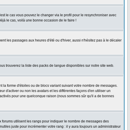
'est le cas vous pouvez le changer via le profil pour le resynchroniser avec
éjà le cas, voilà une bonne occasion de le faire !
ent les passages aux heures d'été ou d'hiver, aussi n'hésitez pas à le décaler
ous trouverez la liste des packs de langue disponibles sur notre site web.
nt la forme d'étoiles ou de blocs variant suivant votre nombre de messages.
 d'activer ou non les avatars et les différentes façons d'en utiliser un
 désactivés pour une quelconque raison (nous sommes sûr qu'il a de bonnes
ux forums utilisent les rangs pour indiquer le nombre de messages des
iles juste pour incrémenter votre rang : il y aura toujours un administrateur