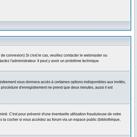
 de connexion) Si c'est le cas, veuillez contacter le webmaster ou
ntactez l'administrateur. Il peut y avoir un problème technique
gistrement vous donnera accès à certaines options indisponibles aux invités,
a procédure d'enregistrement ne prend que deux minutes, aussi il est
né. C'est pour prévenir d'une éventuelle utilisation frauduleuse de votre
s la cocher si vous accédez au forum via un espace public (bibliothèque,