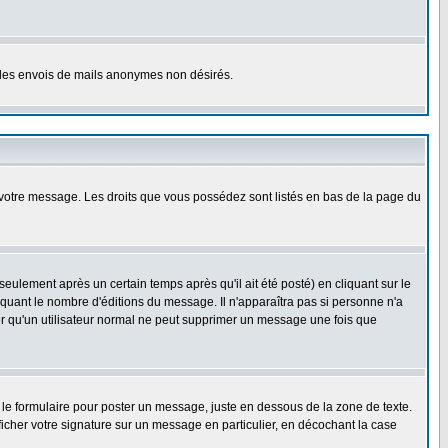
er les envois de mails anonymes non désirés.
r votre message. Les droits que vous possédez sont listés en bas de la page du
lement après un certain temps après qu'il ait été posté) en cliquant sur le
uant le nombre d'éditions du message. Il n'apparaîtra pas si personne n'a
oter qu'un utilisateur normal ne peut supprimer un message une fois que
le formulaire pour poster un message, juste en dessous de la zone de texte.
ficher votre signature sur un message en particulier, en décochant la case