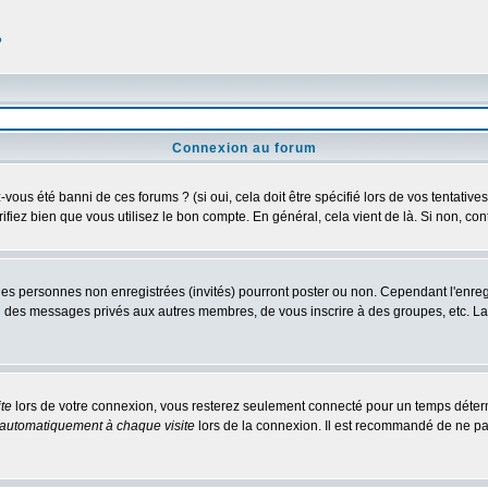
?
Connexion au forum
us été banni de ces forums ? (si oui, cela doit être spécifié lors de vos tentatives
érifiez bien que vous utilisez le bon compte. En général, cela vient de là. Si non, co
 les personnes non enregistrées (invités) pourront poster ou non. Cependant l'enre
 ou des messages privés aux autres membres, de vous inscrire à des groupes, etc. L
te
lors de votre connexion, vous resterez seulement connecté pour un temps détermi
automatiquement à chaque visite
lors de la connexion. Il est recommandé de ne pa