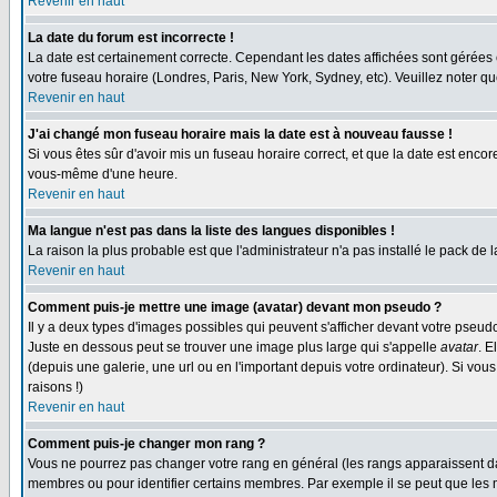
Revenir en haut
La date du forum est incorrecte !
La date est certainement correcte. Cependant les dates affichées sont gérées en 
votre fuseau horaire (Londres, Paris, New York, Sydney, etc). Veuillez noter qu
Revenir en haut
J'ai changé mon fuseau horaire mais la date est à nouveau fausse !
Si vous êtes sûr d'avoir mis un fuseau horaire correct, et que la date est enc
vous-même d'une heure.
Revenir en haut
Ma langue n'est pas dans la liste des langues disponibles !
La raison la plus probable est que l'administrateur n'a pas installé le pack de
Revenir en haut
Comment puis-je mettre une image (avatar) devant mon pseudo ?
Il y a deux types d'images possibles qui peuvent s'afficher devant votre pseud
Juste en dessous peut se trouver une image plus large qui s'appelle
avatar
. E
(depuis une galerie, une url ou en l'important depuis votre ordinateur). Si vo
raisons !)
Revenir en haut
Comment puis-je changer mon rang ?
Vous ne pourrez pas changer votre rang en général (les rangs apparaissent dan
membres ou pour identifier certains membres. Par exemple il se peut que les m