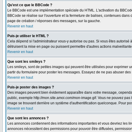
Qu'est ce que le BBCode ?
Le BBCode est une implémentation spéciale du HTML. L'activation du BBCode 
BBCode se réalise sur l'ouverture et la fermeture de balises, contenues dans de
page de création / réponses des messages, sur la gauche.
Revenir en haut
Puis-je utiliser le HTML ?
Cela dépend si l'administrateur vous-y autorise ou pas. Si vous êtes autorisé
détruisent la mise en page ou puissent permettre d'autres actions malveillant
Revenir en haut
Que sont les smileys ?
Les smileys, sont de petites images qui peuvent être utilisées pour exprimer un 
partir du formulaire pour poster les messages. Essayez de ne pas abuser des 
Revenir en haut
Puis-je poster des images ?
Des images peuvent bien évidement apparaître dans votre message, cependant i
public, exemple http://mon.site.amoi.com/mon-image.gif. Vous ne pouvez pas l
image se trouvant derrière un système d'authentification quelconque. Pour poste
Revenir en haut
Que sont les annonces ?
Les annonces contiennent des informations importantes et vous devriez les l
annonces nécessitent des permissions pour pouvoir être diffusées, permissions