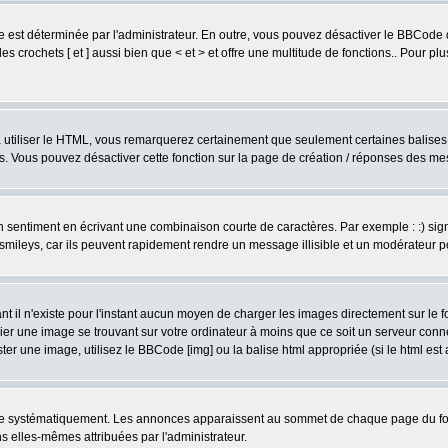
est déterminée par l'administrateur. En outre, vous pouvez désactiver le BBCode 
s crochets [ et ] aussi bien que < et > et offre une multitude de fonctions.. Pour pl
 à utiliser le HTML, vous remarquerez certainement que seulement certaines balises 
es. Vous pouvez désactiver cette fonction sur la page de création / réponses des m
sentiment en écrivant une combinaison courte de caractères. Par exemple : :) signifie
smileys, car ils peuvent rapidement rendre un message illisible et un modérateur 
l n'existe pour l'instant aucun moyen de charger les images directement sur le fo
ier une image se trouvant sur votre ordinateur à moins que ce soit un serveur con
r une image, utilisez le BBCode [img] ou la balise html appropriée (si le html est a
ire systématiquement. Les annonces apparaissent au sommet de chaque page du for
 elles-mêmes attribuées par l'administrateur.