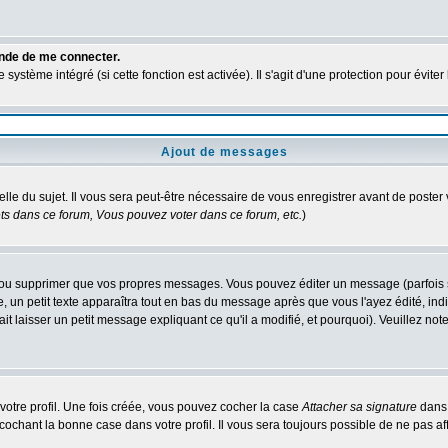
ande de me connecter.
ystème intégré (si cette fonction est activée). Il s'agit d'une protection pour évit
Ajout de messages
elle du sujet. Il vous sera peut-être nécessaire de vous enregistrer avant de poste
s dans ce forum, Vous pouvez voter dans ce forum, etc.
)
ou supprimer que vos propres messages. Vous pouvez éditer un message (parfois seu
 petit texte apparaîtra tout en bas du message après que vous l'ayez édité, indiq
it laisser un petit message expliquant ce qu'il a modifié, et pourquoi). Veuillez n
otre profil. Une fois créée, vous pouvez cocher la case
Attacher sa signature
dans 
chant la bonne case dans votre profil. Il vous sera toujours possible de ne pas af