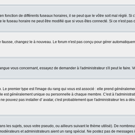
fonction de différents fuseaux horaires, il se peut que le vôtre soit mal réglé. Si c
e le fuseau horaire ne peut être modifié que si vous êtes connecté. Si ce n'est pas d
ore fausse, changez le à nouveau. Le forum n'est pas conçu pour gérer automatiquem
 langue vous concernant, essayez de demander à l'administrateur s'il peut le faire. V
o. Le premier type est l'image du rang qui vous est associé : elle prend généraleme
lle est généralement unique ou personnelle à chaque membre. C'est à l'administrateur
us ne pouvez pas installer d' avatar, c'est probablement que l'administrateur les a
s les sujets, sous votre pseudo, ou ailleurs suivant le thème utilisé). De nombre
odérateurs et administrateurs aient un rang spécial. Ne postez pas de messages inut