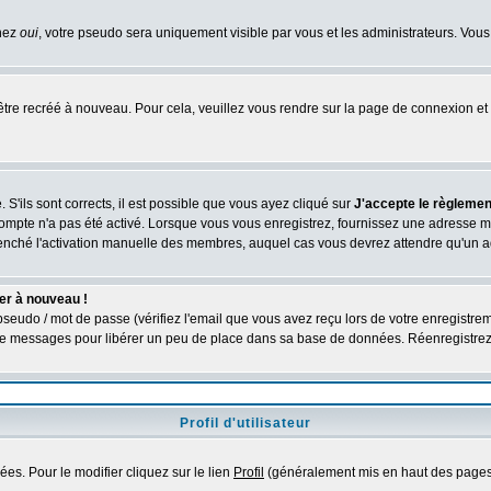
chez
oui
, votre pseudo sera uniquement visible par vous et les administrateurs. V
être recréé à nouveau. Pour cela, veuillez vous rendre sur la page de connexion et 
 S'ils sont corrects, il est possible que vous ayez cliqué sur
J'accepte le règlement
compte n'a pas été activé. Lorsque vous vous enregistrez, fournissez une adresse ma
nclenché l'activation manuelle des membres, auquel cas vous devrez attendre qu'un 
er à nouveau !
seudo / mot de passe (vérifiez l'email que vous avez reçu lors de votre enregistrem
é de messages pour libérer un peu de place dans sa base de données. Réenregistre
Profil d'utilisateur
es. Pour le modifier cliquez sur le lien
Profil
(généralement mis en haut des pages)