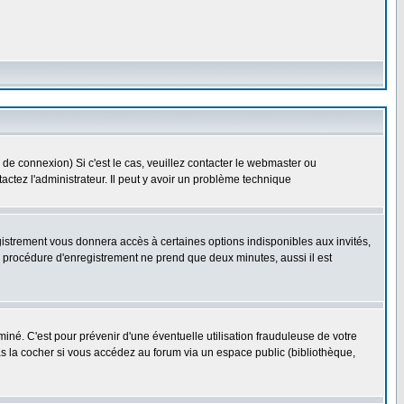
 de connexion) Si c'est le cas, veuillez contacter le webmaster ou
ntactez l'administrateur. Il peut y avoir un problème technique
gistrement vous donnera accès à certaines options indisponibles aux invités,
a procédure d'enregistrement ne prend que deux minutes, aussi il est
né. C'est pour prévenir d'une éventuelle utilisation frauduleuse de votre
s la cocher si vous accédez au forum via un espace public (bibliothèque,