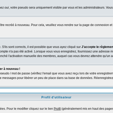
chez
oui
, votre pseudo sera uniquement visible par vous et les administrateurs. V
être recréé à nouveau. Pour cela, veuillez vous rendre sur la page de connexion et 
 S'ils sont corrects, il est possible que vous ayez cliqué sur
J'accepte le règlement
compte n'a pas été activé. Lorsque vous vous enregistrez, fournissez une adresse ma
nclenché l'activation manuelle des membres, auquel cas vous devrez attendre qu'un 
er à nouveau !
seudo / mot de passe (vérifiez l'email que vous avez reçu lors de votre enregistrem
é de messages pour libérer un peu de place dans sa base de données. Réenregistre
Profil d'utilisateur
es. Pour le modifier cliquez sur le lien
Profil
(généralement mis en haut des pages)