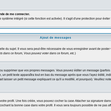
ande de me connecter.
ystème intégré (si cette fonction est activée). Il s'agit d'une protection pour évit
Ajout de messages
elle du sujet. Il vous sera peut-être nécessaire de vous enregistrer avant de poste
s dans ce forum, Vous pouvez voter dans ce forum, etc.
)
ou supprimer que vos propres messages. Vous pouvez éditer un message (parfois seu
 petit texte apparaîtra tout en bas du message après que vous l'ayez édité, indiq
it laisser un petit message expliquant ce qu'il a modifié, et pourquoi). Veuillez n
otre profil. Une fois créée, vous pouvez cocher la case
Attacher sa signature
dans 
chant la bonne case dans votre profil. Il vous sera toujours possible de ne pas af