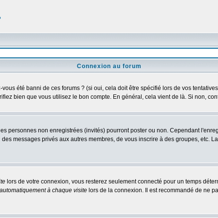
?
Connexion au forum
us été banni de ces forums ? (si oui, cela doit être spécifié lors de vos tentatives
érifiez bien que vous utilisez le bon compte. En général, cela vient de là. Si non, co
 les personnes non enregistrées (invités) pourront poster ou non. Cependant l'enre
 ou des messages privés aux autres membres, de vous inscrire à des groupes, etc. L
te
lors de votre connexion, vous resterez seulement connecté pour un temps détermi
automatiquement à chaque visite
lors de la connexion. Il est recommandé de ne pa