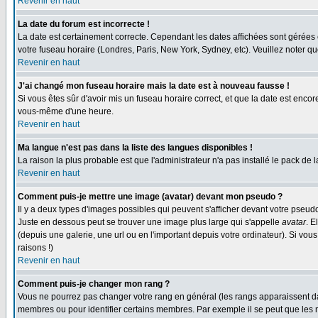
Revenir en haut
La date du forum est incorrecte !
La date est certainement correcte. Cependant les dates affichées sont gérées en 
votre fuseau horaire (Londres, Paris, New York, Sydney, etc). Veuillez noter qu
Revenir en haut
J'ai changé mon fuseau horaire mais la date est à nouveau fausse !
Si vous êtes sûr d'avoir mis un fuseau horaire correct, et que la date est enc
vous-même d'une heure.
Revenir en haut
Ma langue n'est pas dans la liste des langues disponibles !
La raison la plus probable est que l'administrateur n'a pas installé le pack de
Revenir en haut
Comment puis-je mettre une image (avatar) devant mon pseudo ?
Il y a deux types d'images possibles qui peuvent s'afficher devant votre pseud
Juste en dessous peut se trouver une image plus large qui s'appelle
avatar
. E
(depuis une galerie, une url ou en l'important depuis votre ordinateur). Si vo
raisons !)
Revenir en haut
Comment puis-je changer mon rang ?
Vous ne pourrez pas changer votre rang en général (les rangs apparaissent dan
membres ou pour identifier certains membres. Par exemple il se peut que les m