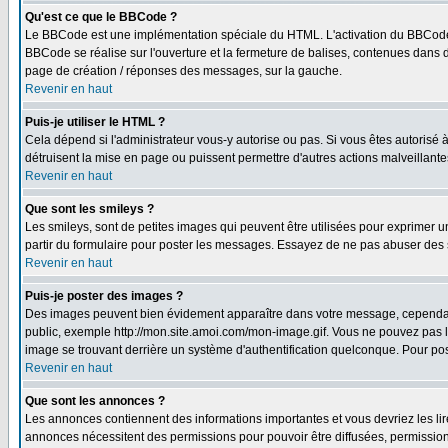
Qu'est ce que le BBCode ?
Le BBCode est une implémentation spéciale du HTML. L'activation du BBCode 
BBCode se réalise sur l'ouverture et la fermeture de balises, contenues dans de
page de création / réponses des messages, sur la gauche.
Revenir en haut
Puis-je utiliser le HTML ?
Cela dépend si l'administrateur vous-y autorise ou pas. Si vous êtes autorisé
détruisent la mise en page ou puissent permettre d'autres actions malveillant
Revenir en haut
Que sont les smileys ?
Les smileys, sont de petites images qui peuvent être utilisées pour exprimer un 
partir du formulaire pour poster les messages. Essayez de ne pas abuser des 
Revenir en haut
Puis-je poster des images ?
Des images peuvent bien évidement apparaître dans votre message, cependant i
public, exemple http://mon.site.amoi.com/mon-image.gif. Vous ne pouvez pas l
image se trouvant derrière un système d'authentification quelconque. Pour poste
Revenir en haut
Que sont les annonces ?
Les annonces contiennent des informations importantes et vous devriez les l
annonces nécessitent des permissions pour pouvoir être diffusées, permissions