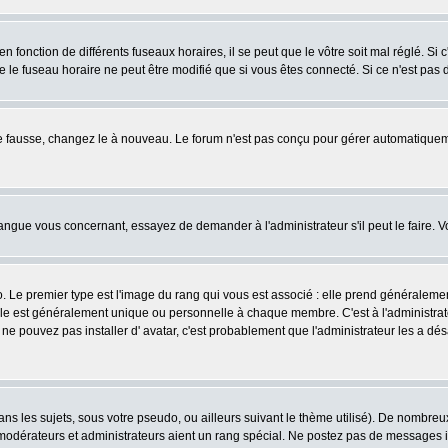
fonction de différents fuseaux horaires, il se peut que le vôtre soit mal réglé. Si c
e le fuseau horaire ne peut être modifié que si vous êtes connecté. Si ce n'est pas d
ore fausse, changez le à nouveau. Le forum n'est pas conçu pour gérer automatiquem
 langue vous concernant, essayez de demander à l'administrateur s'il peut le faire. V
o. Le premier type est l'image du rang qui vous est associé : elle prend généraleme
lle est généralement unique ou personnelle à chaque membre. C'est à l'administrateur
us ne pouvez pas installer d' avatar, c'est probablement que l'administrateur les a
s les sujets, sous votre pseudo, ou ailleurs suivant le thème utilisé). De nombre
odérateurs et administrateurs aient un rang spécial. Ne postez pas de messages inut