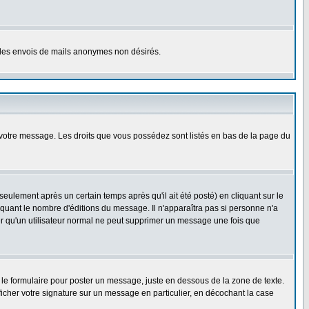
er les envois de mails anonymes non désirés.
r votre message. Les droits que vous possédez sont listés en bas de la page du
lement après un certain temps après qu'il ait été posté) en cliquant sur le
uant le nombre d'éditions du message. Il n'apparaîtra pas si personne n'a
oter qu'un utilisateur normal ne peut supprimer un message une fois que
le formulaire pour poster un message, juste en dessous de la zone de texte.
ficher votre signature sur un message en particulier, en décochant la case