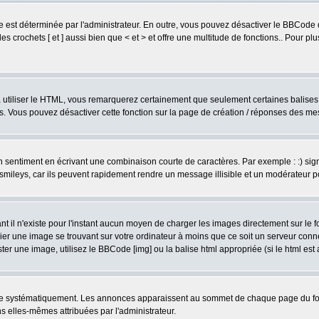
est déterminée par l'administrateur. En outre, vous pouvez désactiver le BBCode 
s crochets [ et ] aussi bien que < et > et offre une multitude de fonctions.. Pour pl
 à utiliser le HTML, vous remarquerez certainement que seulement certaines balises 
es. Vous pouvez désactiver cette fonction sur la page de création / réponses des m
sentiment en écrivant une combinaison courte de caractères. Par exemple : :) signifie
smileys, car ils peuvent rapidement rendre un message illisible et un modérateur 
l n'existe pour l'instant aucun moyen de charger les images directement sur le fo
ier une image se trouvant sur votre ordinateur à moins que ce soit un serveur con
r une image, utilisez le BBCode [img] ou la balise html appropriée (si le html est a
ire systématiquement. Les annonces apparaissent au sommet de chaque page du for
 elles-mêmes attribuées par l'administrateur.