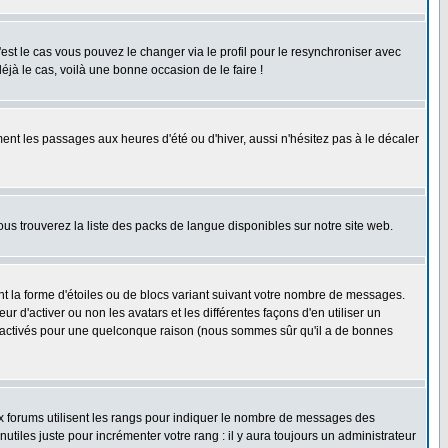
'est le cas vous pouvez le changer via le profil pour le resynchroniser avec
éjà le cas, voilà une bonne occasion de le faire !
ent les passages aux heures d'été ou d'hiver, aussi n'hésitez pas à le décaler
ous trouverez la liste des packs de langue disponibles sur notre site web.
nt la forme d'étoiles ou de blocs variant suivant votre nombre de messages.
 d'activer ou non les avatars et les différentes façons d'en utiliser un
 désactivés pour une quelconque raison (nous sommes sûr qu'il a de bonnes
ux forums utilisent les rangs pour indiquer le nombre de messages des
iles juste pour incrémenter votre rang : il y aura toujours un administrateur