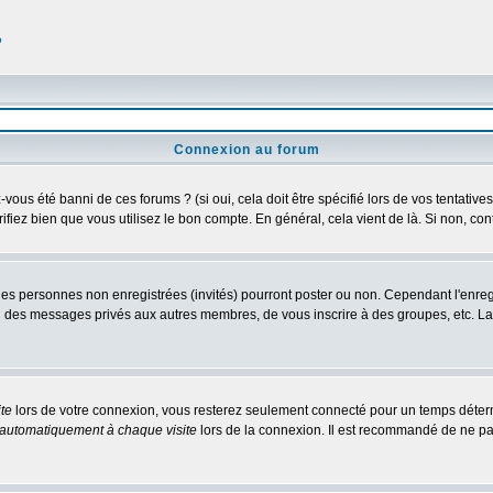
?
Connexion au forum
us été banni de ces forums ? (si oui, cela doit être spécifié lors de vos tentatives
érifiez bien que vous utilisez le bon compte. En général, cela vient de là. Si non, co
 les personnes non enregistrées (invités) pourront poster ou non. Cependant l'enre
 ou des messages privés aux autres membres, de vous inscrire à des groupes, etc. L
te
lors de votre connexion, vous resterez seulement connecté pour un temps détermi
automatiquement à chaque visite
lors de la connexion. Il est recommandé de ne pa