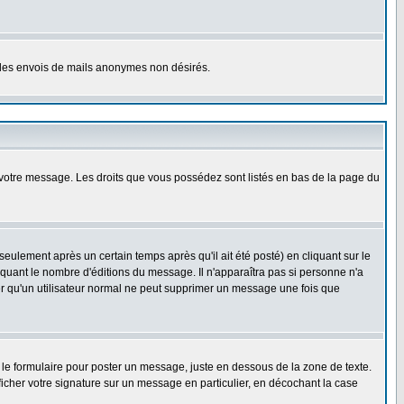
er les envois de mails anonymes non désirés.
r votre message. Les droits que vous possédez sont listés en bas de la page du
lement après un certain temps après qu'il ait été posté) en cliquant sur le
uant le nombre d'éditions du message. Il n'apparaîtra pas si personne n'a
oter qu'un utilisateur normal ne peut supprimer un message une fois que
le formulaire pour poster un message, juste en dessous de la zone de texte.
ficher votre signature sur un message en particulier, en décochant la case