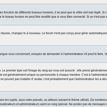
fonction de différents fuseaux horaires, il se peut que le vôtre soit mal réglé. Si c
e le fuseau horaire ne peut être modifié que si vous êtes connecté. Si ce n'est pas d
ore fausse, changez le à nouveau. Le forum n'est pas conçu pour gérer automatiquem
 langue vous concernant, essayez de demander à l'administrateur s'il peut le faire. V
o. Le premier type est l'image du rang qui vous est associé : elle prend généraleme
lle est généralement unique ou personnelle à chaque membre. C'est à l'administrateur
us ne pouvez pas installer d' avatar, c'est probablement que l'administrateur les a
s les sujets, sous votre pseudo, ou ailleurs suivant le thème utilisé). De nombre
odérateurs et administrateurs aient un rang spécial. Ne postez pas de messages inut