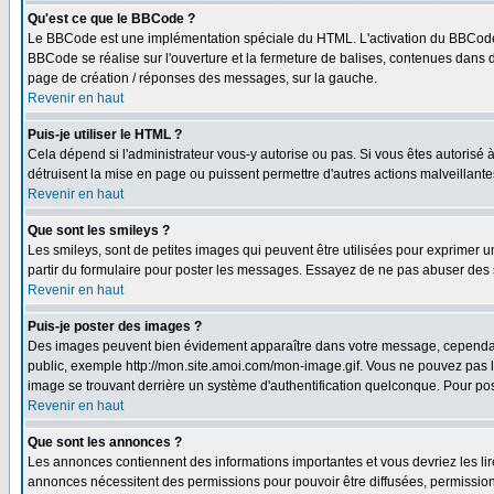
Qu'est ce que le BBCode ?
Le BBCode est une implémentation spéciale du HTML. L'activation du BBCode 
BBCode se réalise sur l'ouverture et la fermeture de balises, contenues dans de
page de création / réponses des messages, sur la gauche.
Revenir en haut
Puis-je utiliser le HTML ?
Cela dépend si l'administrateur vous-y autorise ou pas. Si vous êtes autorisé
détruisent la mise en page ou puissent permettre d'autres actions malveillant
Revenir en haut
Que sont les smileys ?
Les smileys, sont de petites images qui peuvent être utilisées pour exprimer un 
partir du formulaire pour poster les messages. Essayez de ne pas abuser des 
Revenir en haut
Puis-je poster des images ?
Des images peuvent bien évidement apparaître dans votre message, cependant i
public, exemple http://mon.site.amoi.com/mon-image.gif. Vous ne pouvez pas l
image se trouvant derrière un système d'authentification quelconque. Pour poste
Revenir en haut
Que sont les annonces ?
Les annonces contiennent des informations importantes et vous devriez les l
annonces nécessitent des permissions pour pouvoir être diffusées, permissions