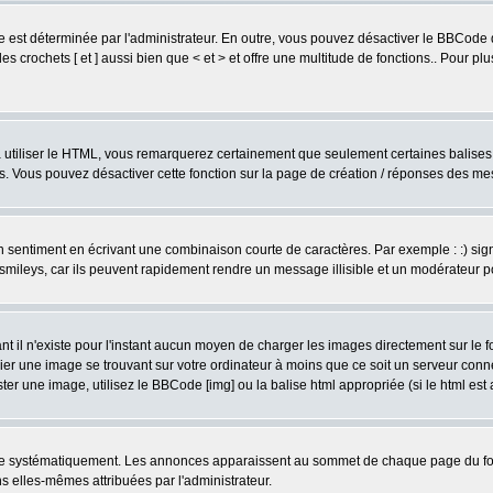
est déterminée par l'administrateur. En outre, vous pouvez désactiver le BBCode 
s crochets [ et ] aussi bien que < et > et offre une multitude de fonctions.. Pour pl
 à utiliser le HTML, vous remarquerez certainement que seulement certaines balises 
es. Vous pouvez désactiver cette fonction sur la page de création / réponses des m
sentiment en écrivant une combinaison courte de caractères. Par exemple : :) signifie
smileys, car ils peuvent rapidement rendre un message illisible et un modérateur 
l n'existe pour l'instant aucun moyen de charger les images directement sur le fo
ier une image se trouvant sur votre ordinateur à moins que ce soit un serveur con
r une image, utilisez le BBCode [img] ou la balise html appropriée (si le html est a
ire systématiquement. Les annonces apparaissent au sommet de chaque page du for
 elles-mêmes attribuées par l'administrateur.