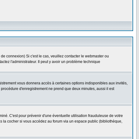
 de connexion) Si c'est le cas, veuillez contacter le webmaster ou
ntactez l'administrateur. Il peut y avoir un problème technique
gistrement vous donnera accès à certaines options indisponibles aux invités,
a procédure d'enregistrement ne prend que deux minutes, aussi il est
né. C'est pour prévenir d'une éventuelle utilisation frauduleuse de votre
s la cocher si vous accédez au forum via un espace public (bibliothèque,