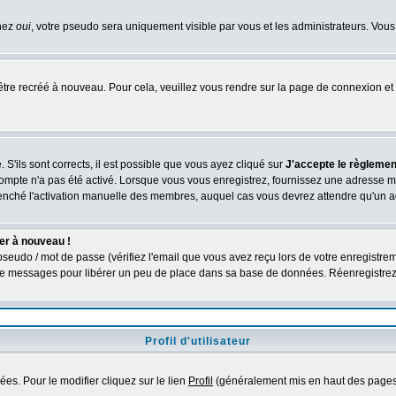
chez
oui
, votre pseudo sera uniquement visible par vous et les administrateurs. V
être recréé à nouveau. Pour cela, veuillez vous rendre sur la page de connexion et 
 S'ils sont corrects, il est possible que vous ayez cliqué sur
J'accepte le règlement
compte n'a pas été activé. Lorsque vous vous enregistrez, fournissez une adresse ma
nclenché l'activation manuelle des membres, auquel cas vous devrez attendre qu'un 
er à nouveau !
seudo / mot de passe (vérifiez l'email que vous avez reçu lors de votre enregistrem
é de messages pour libérer un peu de place dans sa base de données. Réenregistre
Profil d'utilisateur
es. Pour le modifier cliquez sur le lien
Profil
(généralement mis en haut des pages)