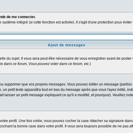
ande de me connecter.
ystème intégré (si cette fonction est activée). Il s'agit d'une protection pour évit
Ajout de messages
elle du sujet. Il vous sera peut-être nécessaire de vous enregistrer avant de poste
s dans ce forum, Vous pouvez voter dans ce forum, etc.
)
ou supprimer que vos propres messages. Vous pouvez éditer un message (parfois seu
 petit texte apparaîtra tout en bas du message après que vous l'ayez édité, indiq
it laisser un petit message expliquant ce qu'il a modifié, et pourquoi). Veuillez n
otre profil. Une fois créée, vous pouvez cocher la case
Attacher sa signature
dans 
chant la bonne case dans votre profil. Il vous sera toujours possible de ne pas af