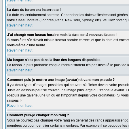
Revenir en haut
La date du forum est incorrecte !
La date est certainement correcte. Cependant les dates affichées sont gérées en 
votre fuseau horaire (Londres, Paris, New York, Sydney, etc). Veuillez noter qu
Revenir en haut
J'ai changé mon fuseau horaire mais la date est à nouveau fausse !
Si vous êtes sûr d'avoir mis un fuseau horaire correct, et que la date est enc
vous-même d'une heure.
Revenir en haut
Ma langue n'est pas dans la liste des langues disponibles !
La raison la plus probable est que l'administrateur n'a pas installé le pack de
Revenir en haut
Comment puis-je mettre une image (avatar) devant mon pseudo ?
Il y a deux types d'images possibles qui peuvent s'afficher devant votre pseud
Juste en dessous peut se trouver une image plus large qui s'appelle
avatar
. E
(depuis une galerie, une url ou en l'important depuis votre ordinateur). Si vo
raisons !)
Revenir en haut
Comment puis-je changer mon rang ?
Vous ne pourrez pas changer votre rang en général (les rangs apparaissent dan
membres ou pour identifier certains membres. Par exemple il se peut que les m