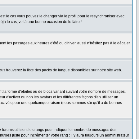
'est le cas vous pouvez le changer via le profil pour le resynchroniser avec
éjà le cas, voilà une bonne occasion de le faire !
ent les passages aux heures d'été ou d'hiver, aussi n'hésitez pas à le décaler
ous trouverez la liste des packs de langue disponibles sur notre site web.
nt la forme d'étoiles ou de blocs variant suivant votre nombre de messages.
 d'activer ou non les avatars et les différentes façons d'en utiliser un
 désactivés pour une quelconque raison (nous sommes sûr qu'il a de bonnes
ux forums utilisent les rangs pour indiquer le nombre de messages des
iles juste pour incrémenter votre rang : il y aura toujours un administrateur