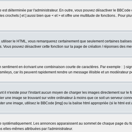
est déterminée par l'administrateur. En outre, vous pouvez désactiver le BBCode 
s crochets [ et ] aussi bien que < et > et offre une multitude de fonctions.. Pour pl
 à utiliser le HTML, vous remarquerez certainement que seulement certaines balises 
es. Vous pouvez désactiver cette fonction sur la page de création / réponses des m
sentiment en écrivant une combinaison courte de caractères. Par exemple : :) signifie
smileys, car ils peuvent rapidement rendre un message illisible et un modérateur 
l n'existe pour l'instant aucun moyen de charger les images directement sur le fo
ier une image se trouvant sur votre ordinateur à moins que ce soit un serveur con
r une image, utilisez le BBCode [img] ou la balise html appropriée (si le html est a
ire systématiquement. Les annonces apparaissent au sommet de chaque page du for
 elles-mêmes attribuées par l'administrateur.