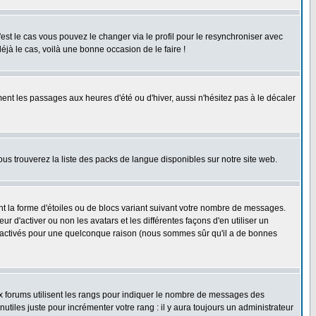
'est le cas vous pouvez le changer via le profil pour le resynchroniser avec
éjà le cas, voilà une bonne occasion de le faire !
ent les passages aux heures d'été ou d'hiver, aussi n'hésitez pas à le décaler
ous trouverez la liste des packs de langue disponibles sur notre site web.
nt la forme d'étoiles ou de blocs variant suivant votre nombre de messages.
 d'activer ou non les avatars et les différentes façons d'en utiliser un
 désactivés pour une quelconque raison (nous sommes sûr qu'il a de bonnes
ux forums utilisent les rangs pour indiquer le nombre de messages des
iles juste pour incrémenter votre rang : il y aura toujours un administrateur