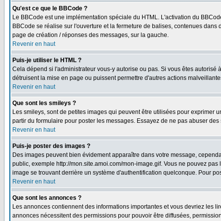
Qu'est ce que le BBCode ?
Le BBCode est une implémentation spéciale du HTML. L'activation du BBCode 
BBCode se réalise sur l'ouverture et la fermeture de balises, contenues dans de
page de création / réponses des messages, sur la gauche.
Revenir en haut
Puis-je utiliser le HTML ?
Cela dépend si l'administrateur vous-y autorise ou pas. Si vous êtes autorisé
détruisent la mise en page ou puissent permettre d'autres actions malveillant
Revenir en haut
Que sont les smileys ?
Les smileys, sont de petites images qui peuvent être utilisées pour exprimer un 
partir du formulaire pour poster les messages. Essayez de ne pas abuser des 
Revenir en haut
Puis-je poster des images ?
Des images peuvent bien évidement apparaître dans votre message, cependant i
public, exemple http://mon.site.amoi.com/mon-image.gif. Vous ne pouvez pas l
image se trouvant derrière un système d'authentification quelconque. Pour poste
Revenir en haut
Que sont les annonces ?
Les annonces contiennent des informations importantes et vous devriez les l
annonces nécessitent des permissions pour pouvoir être diffusées, permissions