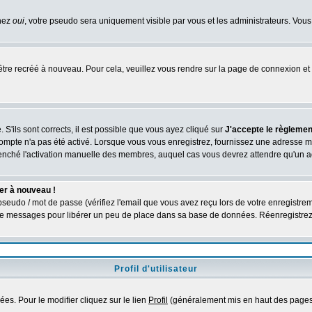
chez
oui
, votre pseudo sera uniquement visible par vous et les administrateurs. V
être recréé à nouveau. Pour cela, veuillez vous rendre sur la page de connexion et 
 S'ils sont corrects, il est possible que vous ayez cliqué sur
J'accepte le règlement
compte n'a pas été activé. Lorsque vous vous enregistrez, fournissez une adresse ma
nclenché l'activation manuelle des membres, auquel cas vous devrez attendre qu'un 
er à nouveau !
seudo / mot de passe (vérifiez l'email que vous avez reçu lors de votre enregistrem
é de messages pour libérer un peu de place dans sa base de données. Réenregistre
Profil d'utilisateur
es. Pour le modifier cliquez sur le lien
Profil
(généralement mis en haut des pages)