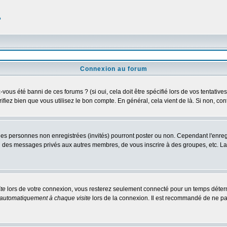
?
Connexion au forum
us été banni de ces forums ? (si oui, cela doit être spécifié lors de vos tentatives
érifiez bien que vous utilisez le bon compte. En général, cela vient de là. Si non, co
 les personnes non enregistrées (invités) pourront poster ou non. Cependant l'enre
 ou des messages privés aux autres membres, de vous inscrire à des groupes, etc. L
te
lors de votre connexion, vous resterez seulement connecté pour un temps détermi
automatiquement à chaque visite
lors de la connexion. Il est recommandé de ne pa