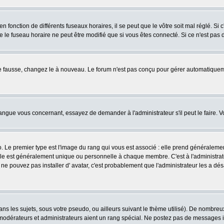
fonction de différents fuseaux horaires, il se peut que le vôtre soit mal réglé. Si c
e le fuseau horaire ne peut être modifié que si vous êtes connecté. Si ce n'est pas d
ore fausse, changez le à nouveau. Le forum n'est pas conçu pour gérer automatiquem
 langue vous concernant, essayez de demander à l'administrateur s'il peut le faire. V
o. Le premier type est l'image du rang qui vous est associé : elle prend généraleme
lle est généralement unique ou personnelle à chaque membre. C'est à l'administrateur
us ne pouvez pas installer d' avatar, c'est probablement que l'administrateur les a
s les sujets, sous votre pseudo, ou ailleurs suivant le thème utilisé). De nombre
odérateurs et administrateurs aient un rang spécial. Ne postez pas de messages inut