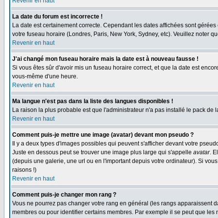
Revenir en haut
La date du forum est incorrecte !
La date est certainement correcte. Cependant les dates affichées sont gérées en 
votre fuseau horaire (Londres, Paris, New York, Sydney, etc). Veuillez noter qu
Revenir en haut
J'ai changé mon fuseau horaire mais la date est à nouveau fausse !
Si vous êtes sûr d'avoir mis un fuseau horaire correct, et que la date est enc
vous-même d'une heure.
Revenir en haut
Ma langue n'est pas dans la liste des langues disponibles !
La raison la plus probable est que l'administrateur n'a pas installé le pack de
Revenir en haut
Comment puis-je mettre une image (avatar) devant mon pseudo ?
Il y a deux types d'images possibles qui peuvent s'afficher devant votre pseud
Juste en dessous peut se trouver une image plus large qui s'appelle
avatar
. E
(depuis une galerie, une url ou en l'important depuis votre ordinateur). Si vo
raisons !)
Revenir en haut
Comment puis-je changer mon rang ?
Vous ne pourrez pas changer votre rang en général (les rangs apparaissent dan
membres ou pour identifier certains membres. Par exemple il se peut que les m