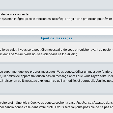
ande de me connecter.
ystème intégré (si cette fonction est activée). Il s'agit d'une protection pour évit
Ajout de messages
elle du sujet. Il vous sera peut-être nécessaire de vous enregistrer avant de poste
s dans ce forum, Vous pouvez voter dans ce forum, etc.
)
ou supprimer que vos propres messages. Vous pouvez éditer un message (parfois seu
 petit texte apparaîtra tout en bas du message après que vous l'ayez édité, indiq
it laisser un petit message expliquant ce qu'il a modifié, et pourquoi). Veuillez n
otre profil. Une fois créée, vous pouvez cocher la case
Attacher sa signature
dans 
chant la bonne case dans votre profil. Il vous sera toujours possible de ne pas af