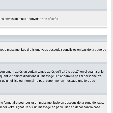
er les envois de mails anonymes non désirés.
r votre message. Les droits que vous possédez sont listés en bas de la page du
lement après un certain temps après qu'il ait été posté) en cliquant sur le
uant le nombre d'éditions du message. Il n'apparaîtra pas si personne n'a
oter qu'un utilisateur normal ne peut supprimer un message une fois que
le formulaire pour poster un message, juste en dessous de la zone de texte.
ficher votre signature sur un message en particulier, en décochant la case