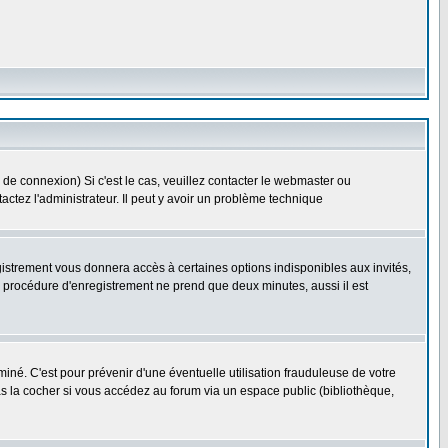
 de connexion) Si c'est le cas, veuillez contacter le webmaster ou
ntactez l'administrateur. Il peut y avoir un problème technique
gistrement vous donnera accès à certaines options indisponibles aux invités,
a procédure d'enregistrement ne prend que deux minutes, aussi il est
né. C'est pour prévenir d'une éventuelle utilisation frauduleuse de votre
s la cocher si vous accédez au forum via un espace public (bibliothèque,