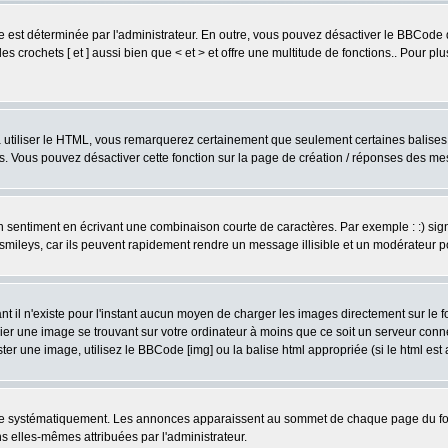
est déterminée par l'administrateur. En outre, vous pouvez désactiver le BBCode 
s crochets [ et ] aussi bien que < et > et offre une multitude de fonctions.. Pour pl
 à utiliser le HTML, vous remarquerez certainement que seulement certaines balises 
es. Vous pouvez désactiver cette fonction sur la page de création / réponses des m
sentiment en écrivant une combinaison courte de caractères. Par exemple : :) signifie
smileys, car ils peuvent rapidement rendre un message illisible et un modérateur 
l n'existe pour l'instant aucun moyen de charger les images directement sur le fo
ier une image se trouvant sur votre ordinateur à moins que ce soit un serveur con
r une image, utilisez le BBCode [img] ou la balise html appropriée (si le html est a
ire systématiquement. Les annonces apparaissent au sommet de chaque page du for
 elles-mêmes attribuées par l'administrateur.