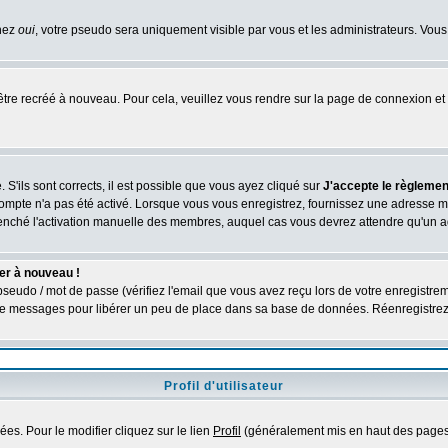
chez
oui
, votre pseudo sera uniquement visible par vous et les administrateurs. V
être recréé à nouveau. Pour cela, veuillez vous rendre sur la page de connexion et 
 S'ils sont corrects, il est possible que vous ayez cliqué sur
J'accepte le règlement
compte n'a pas été activé. Lorsque vous vous enregistrez, fournissez une adresse ma
nclenché l'activation manuelle des membres, auquel cas vous devrez attendre qu'un 
er à nouveau !
seudo / mot de passe (vérifiez l'email que vous avez reçu lors de votre enregistrem
é de messages pour libérer un peu de place dans sa base de données. Réenregistre
Profil d'utilisateur
es. Pour le modifier cliquez sur le lien
Profil
(généralement mis en haut des pages)