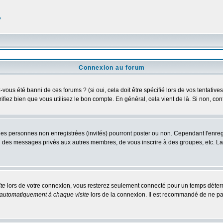
?
Connexion au forum
us été banni de ces forums ? (si oui, cela doit être spécifié lors de vos tentatives
érifiez bien que vous utilisez le bon compte. En général, cela vient de là. Si non, co
 les personnes non enregistrées (invités) pourront poster ou non. Cependant l'enre
 ou des messages privés aux autres membres, de vous inscrire à des groupes, etc. L
te
lors de votre connexion, vous resterez seulement connecté pour un temps détermi
automatiquement à chaque visite
lors de la connexion. Il est recommandé de ne pa