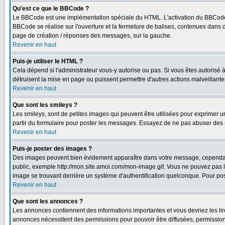
Qu'est ce que le BBCode ?
Le BBCode est une implémentation spéciale du HTML. L'activation du BBCode 
BBCode se réalise sur l'ouverture et la fermeture de balises, contenues dans de
page de création / réponses des messages, sur la gauche.
Revenir en haut
Puis-je utiliser le HTML ?
Cela dépend si l'administrateur vous-y autorise ou pas. Si vous êtes autorisé
détruisent la mise en page ou puissent permettre d'autres actions malveillant
Revenir en haut
Que sont les smileys ?
Les smileys, sont de petites images qui peuvent être utilisées pour exprimer un 
partir du formulaire pour poster les messages. Essayez de ne pas abuser des 
Revenir en haut
Puis-je poster des images ?
Des images peuvent bien évidement apparaître dans votre message, cependant i
public, exemple http://mon.site.amoi.com/mon-image.gif. Vous ne pouvez pas l
image se trouvant derrière un système d'authentification quelconque. Pour poste
Revenir en haut
Que sont les annonces ?
Les annonces contiennent des informations importantes et vous devriez les l
annonces nécessitent des permissions pour pouvoir être diffusées, permissions