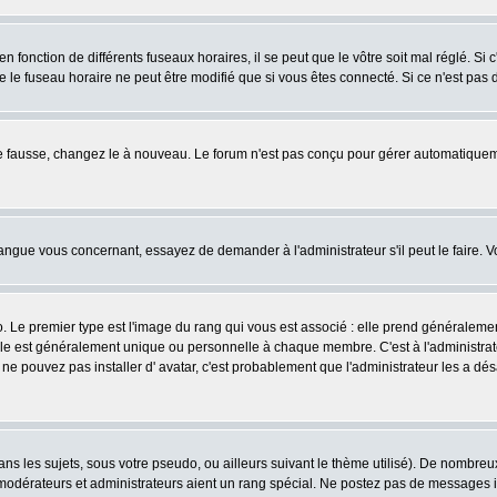
fonction de différents fuseaux horaires, il se peut que le vôtre soit mal réglé. Si c
e le fuseau horaire ne peut être modifié que si vous êtes connecté. Si ce n'est pas d
ore fausse, changez le à nouveau. Le forum n'est pas conçu pour gérer automatiquem
 langue vous concernant, essayez de demander à l'administrateur s'il peut le faire. V
o. Le premier type est l'image du rang qui vous est associé : elle prend généraleme
lle est généralement unique ou personnelle à chaque membre. C'est à l'administrateur
us ne pouvez pas installer d' avatar, c'est probablement que l'administrateur les a
s les sujets, sous votre pseudo, ou ailleurs suivant le thème utilisé). De nombre
odérateurs et administrateurs aient un rang spécial. Ne postez pas de messages inut