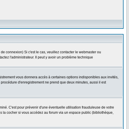
 de connexion) Si c'est le cas, veuillez contacter le webmaster ou
ntactez l'administrateur. Il peut y avoir un problème technique
gistrement vous donnera accès à certaines options indisponibles aux invités,
a procédure d'enregistrement ne prend que deux minutes, aussi il est
né. C'est pour prévenir d'une éventuelle utilisation frauduleuse de votre
s la cocher si vous accédez au forum via un espace public (bibliothèque,