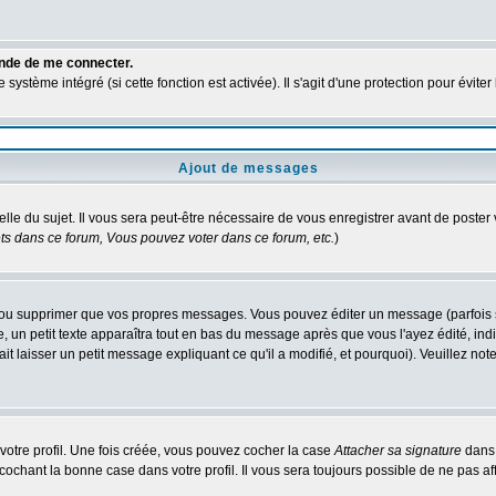
ande de me connecter.
ystème intégré (si cette fonction est activée). Il s'agit d'une protection pour évit
Ajout de messages
elle du sujet. Il vous sera peut-être nécessaire de vous enregistrer avant de poste
s dans ce forum, Vous pouvez voter dans ce forum, etc.
)
ou supprimer que vos propres messages. Vous pouvez éditer un message (parfois seu
 petit texte apparaîtra tout en bas du message après que vous l'ayez édité, indiq
it laisser un petit message expliquant ce qu'il a modifié, et pourquoi). Veuillez n
otre profil. Une fois créée, vous pouvez cocher la case
Attacher sa signature
dans 
chant la bonne case dans votre profil. Il vous sera toujours possible de ne pas af