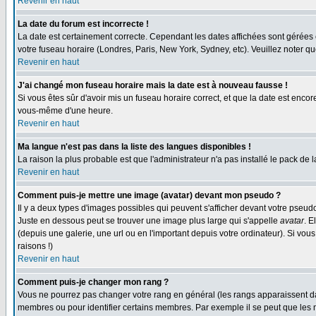
Revenir en haut
La date du forum est incorrecte !
La date est certainement correcte. Cependant les dates affichées sont gérées en 
votre fuseau horaire (Londres, Paris, New York, Sydney, etc). Veuillez noter qu
Revenir en haut
J'ai changé mon fuseau horaire mais la date est à nouveau fausse !
Si vous êtes sûr d'avoir mis un fuseau horaire correct, et que la date est enc
vous-même d'une heure.
Revenir en haut
Ma langue n'est pas dans la liste des langues disponibles !
La raison la plus probable est que l'administrateur n'a pas installé le pack de
Revenir en haut
Comment puis-je mettre une image (avatar) devant mon pseudo ?
Il y a deux types d'images possibles qui peuvent s'afficher devant votre pseud
Juste en dessous peut se trouver une image plus large qui s'appelle
avatar
. E
(depuis une galerie, une url ou en l'important depuis votre ordinateur). Si vo
raisons !)
Revenir en haut
Comment puis-je changer mon rang ?
Vous ne pourrez pas changer votre rang en général (les rangs apparaissent dan
membres ou pour identifier certains membres. Par exemple il se peut que les m