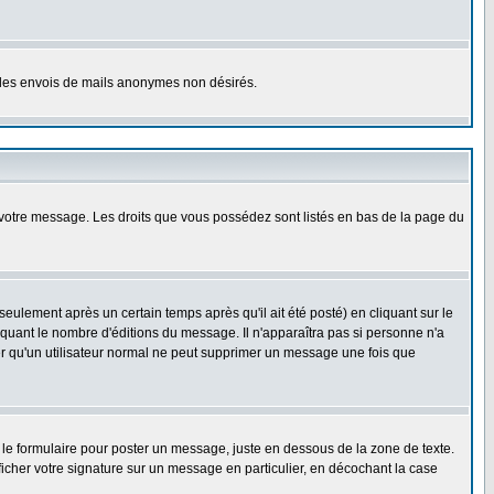
er les envois de mails anonymes non désirés.
r votre message. Les droits que vous possédez sont listés en bas de la page du
lement après un certain temps après qu'il ait été posté) en cliquant sur le
uant le nombre d'éditions du message. Il n'apparaîtra pas si personne n'a
oter qu'un utilisateur normal ne peut supprimer un message une fois que
le formulaire pour poster un message, juste en dessous de la zone de texte.
ficher votre signature sur un message en particulier, en décochant la case