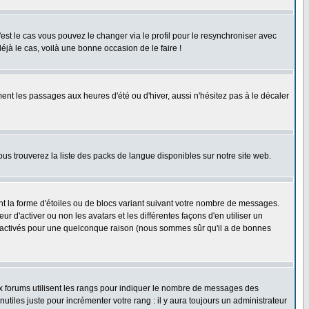
'est le cas vous pouvez le changer via le profil pour le resynchroniser avec
éjà le cas, voilà une bonne occasion de le faire !
ent les passages aux heures d'été ou d'hiver, aussi n'hésitez pas à le décaler
ous trouverez la liste des packs de langue disponibles sur notre site web.
nt la forme d'étoiles ou de blocs variant suivant votre nombre de messages.
 d'activer ou non les avatars et les différentes façons d'en utiliser un
 désactivés pour une quelconque raison (nous sommes sûr qu'il a de bonnes
ux forums utilisent les rangs pour indiquer le nombre de messages des
iles juste pour incrémenter votre rang : il y aura toujours un administrateur