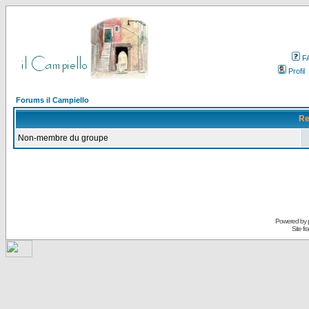
F
Profil
Forums il Campiello
Re
Non-membre du groupe
Powered by
Site f