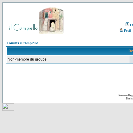
F
Profil
Forums il Campiello
Re
Non-membre du groupe
Powered by
Site f