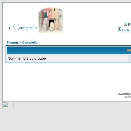
F
Profil
Forums il Campiello
Re
Non-membre du groupe
Powered by
Site f