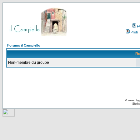
F
Profil
Forums il Campiello
Re
Non-membre du groupe
Powered by
Site f