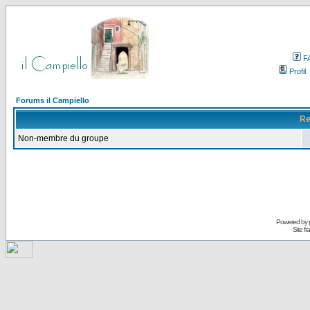
F
Profil
Forums il Campiello
Re
Non-membre du groupe
Powered by
Site f