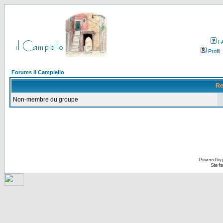
F
Profil
Forums il Campiello
Re
Non-membre du groupe
Powered by
Site f