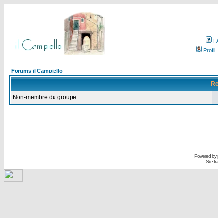
F
Profil
Forums il Campiello
Re
Non-membre du groupe
Powered by
Site f