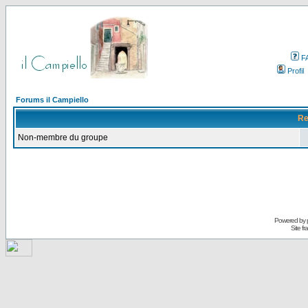
F
Profil
Forums il Campiello
Re
Non-membre du groupe
Powered by
Site f