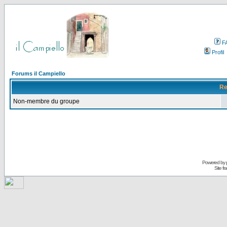
F
Profil
Forums il Campiello
Re
Non-membre du groupe
Powered by
Site f