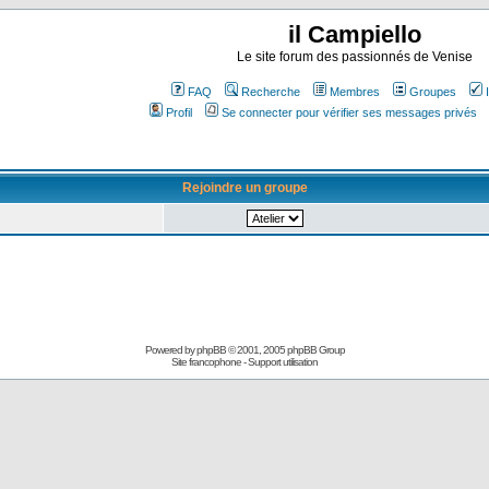
il Campiello
Le site forum des passionnés de Venise
FAQ
Recherche
Membres
Groupes
Profil
Se connecter pour vérifier ses messages privés
Rejoindre un groupe
Powered by
phpBB
© 2001, 2005 phpBB Group
Site francophone
-
Support utilisation