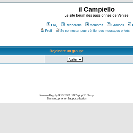
il Campiello
Le site forum des passionnés de Venise
FAQ
Recherche
Membres
Groupes
Profil
Se connecter pour vérifier ses messages privés
Rejoindre un groupe
Powered by
phpBB
© 2001, 2005 phpBB Group
Site francophone
-
Support utilisation