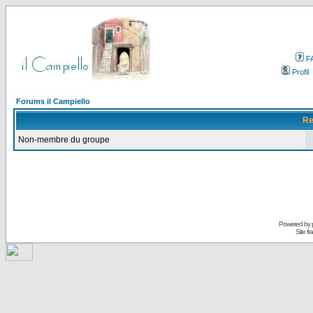
F
Profil
Forums il Campiello
Re
Non-membre du groupe
Powered by
Site f