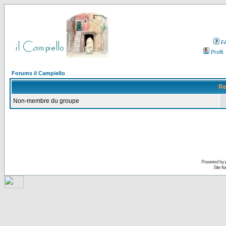
F
Profil
Forums il Campiello
Re
Non-membre du groupe
Powered by
Site f