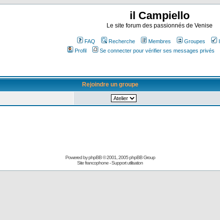
il Campiello
Le site forum des passionnés de Venise
FAQ
Recherche
Membres
Groupes
Profil
Se connecter pour vérifier ses messages privés
Rejoindre un groupe
Powered by
phpBB
© 2001, 2005 phpBB Group
Site francophone
-
Support utilisation