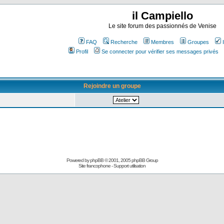
il Campiello
Le site forum des passionnés de Venise
FAQ
Recherche
Membres
Groupes
Profil
Se connecter pour vérifier ses messages privés
Rejoindre un groupe
Powered by
phpBB
© 2001, 2005 phpBB Group
Site francophone
-
Support utilisation