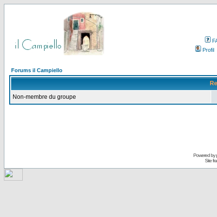
F
Profil
Forums il Campiello
Re
Non-membre du groupe
Powered by
Site f