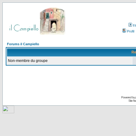
F
Profil
Forums il Campiello
Re
Non-membre du groupe
Powered by
Site f