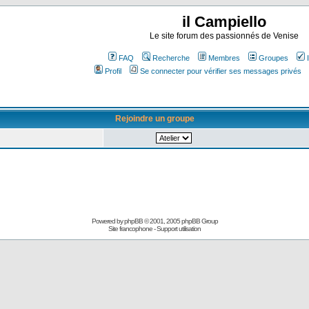
il Campiello
Le site forum des passionnés de Venise
FAQ
Recherche
Membres
Groupes
Profil
Se connecter pour vérifier ses messages privés
Rejoindre un groupe
Powered by
phpBB
© 2001, 2005 phpBB Group
Site francophone
-
Support utilisation