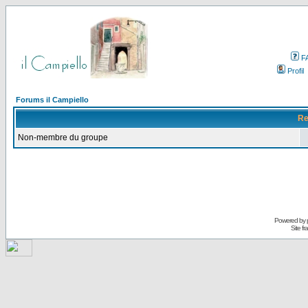
F
Profil
Forums il Campiello
Re
Non-membre du groupe
Powered by
Site f