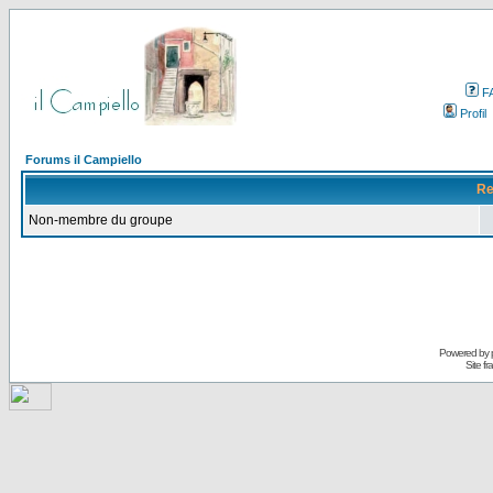
F
Profil
Forums il Campiello
Re
Non-membre du groupe
Powered by
Site f