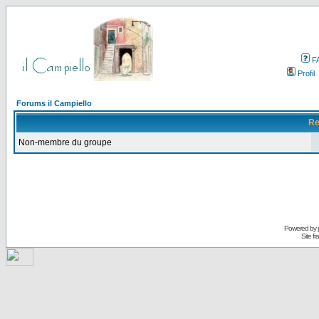
F
Profil
Forums il Campiello
Re
Non-membre du groupe
Powered by
Site f