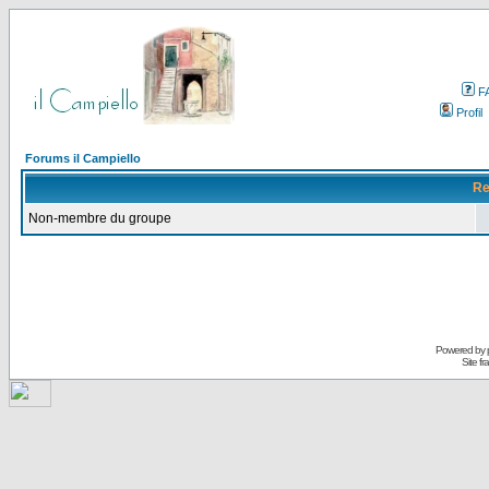
F
Profil
Forums il Campiello
Re
Non-membre du groupe
Powered by
Site f