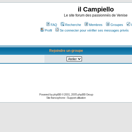
il Campiello
Le site forum des passionnés de Venise
FAQ
Recherche
Membres
Groupes
Profil
Se connecter pour vérifier ses messages privés
Rejoindre un groupe
Powered by
phpBB
© 2001, 2005 phpBB Group
Site francophone
-
Support utilisation