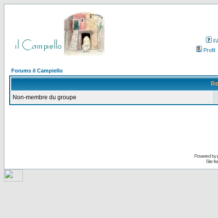
F
Profil
Forums il Campiello
Re
Non-membre du groupe
Powered by
Site f