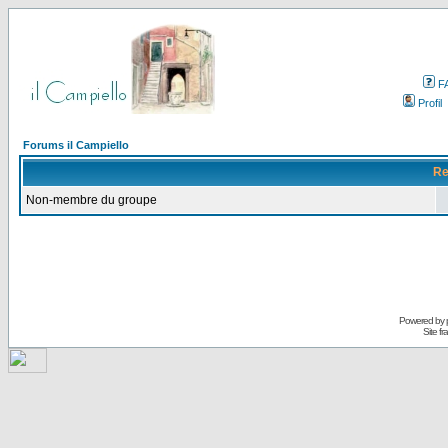
F
Profil
Forums il Campiello
Re
Non-membre du groupe
Powered by
Site f