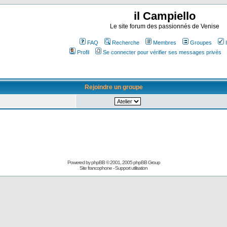
il Campiello
Le site forum des passionnés de Venise
FAQ
Recherche
Membres
Groupes
Profil
Se connecter pour vérifier ses messages privés
Rejoindre un groupe
Powered by
phpBB
© 2001, 2005 phpBB Group
Site francophone
-
Support utilisation