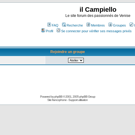
il Campiello
Le site forum des passionnés de Venise
FAQ
Recherche
Membres
Groupes
Profil
Se connecter pour vérifier ses messages privés
Rejoindre un groupe
Powered by
phpBB
© 2001, 2005 phpBB Group
Site francophone
-
Support utilisation