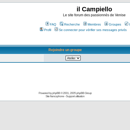
il Campiello
Le site forum des passionnés de Venise
FAQ
Recherche
Membres
Groupes
Profil
Se connecter pour vérifier ses messages privés
Rejoindre un groupe
Powered by
phpBB
© 2001, 2005 phpBB Group
Site francophone
-
Support utilisation