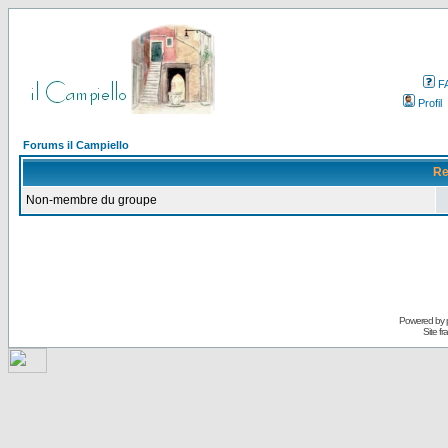
F
Profil
Forums il Campiello
Re
Non-membre du groupe
Powered by
Site f