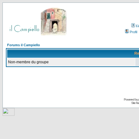
F
Profil
Forums il Campiello
Re
Non-membre du groupe
Powered by
Site f