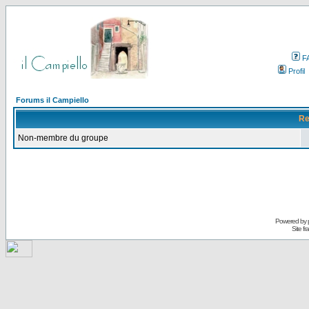
F
Profil
Forums il Campiello
Re
Non-membre du groupe
Powered by
Site f