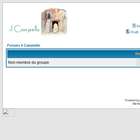
F
Profil
Forums il Campiello
Re
Non-membre du groupe
Powered by
Site f