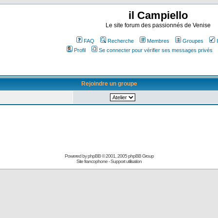
il Campiello
Le site forum des passionnés de Venise
FAQ
Recherche
Membres
Groupes
Profil
Se connecter pour vérifier ses messages privés
Rejoindre un groupe
Powered by
phpBB
© 2001, 2005 phpBB Group
Site francophone
-
Support utilisation