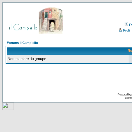
F
Profil
Forums il Campiello
Re
Non-membre du groupe
Powered by
Site f