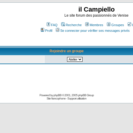
il Campiello
Le site forum des passionnés de Venise
FAQ
Recherche
Membres
Groupes
Profil
Se connecter pour vérifier ses messages privés
Rejoindre un groupe
Powered by
phpBB
© 2001, 2005 phpBB Group
Site francophone
-
Support utilisation