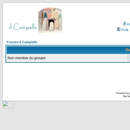
F
Profil
Forums il Campiello
Re
Non-membre du groupe
Powered by
Site f