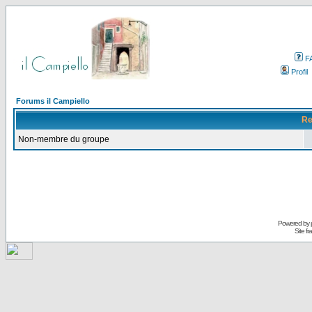
F
Profil
Forums il Campiello
Re
Non-membre du groupe
Powered by
Site f